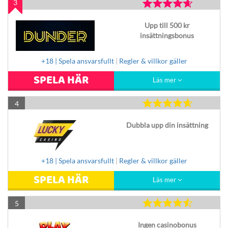
3
Upp till 500 kr
insättningsbonus
+18 | Spela ansvarsfullt
|
Regler & villkor gäller
SPELA HÄR
Läs mer
4
Dubbla upp din insättning
+18 | Spela ansvarsfullt
|
Regler & villkor gäller
SPELA HÄR
Läs mer
5
Ingen casinobonus