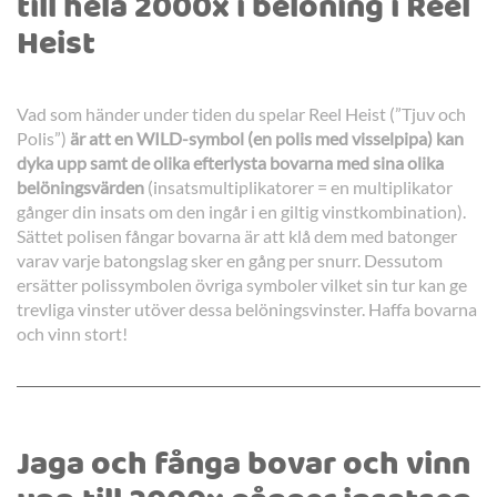
till hela 2000x i belöning i Reel
Heist
Vad som händer under tiden du spelar Reel Heist (”Tjuv och
Polis”)
är att en WILD-symbol (en polis med visselpipa) kan
dyka upp samt de olika efterlysta bovarna med sina olika
belöningsvärden
(insatsmultiplikatorer = en multiplikator
gånger din insats om den ingår i en giltig vinstkombination).
Sättet polisen fångar bovarna är att klå dem med batonger
varav varje batongslag sker en gång per snurr. Dessutom
ersätter polissymbolen övriga symboler vilket sin tur kan ge
trevliga vinster utöver dessa belöningsvinster. Haffa bovarna
och vinn stort!
Jaga och fånga bovar och vinn