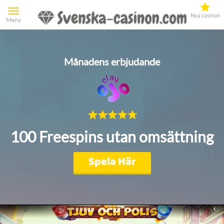
Toggle
Nya casinon
navigation
Månadens erbjudande
100 Freespins utan omsättning
Spela Här