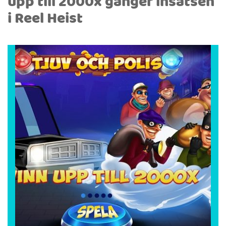
upp till 2000x gånger insatsen
i Reel Heist