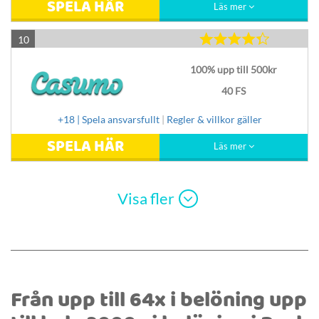
SPELA HÄR
Läs mer
10
100% upp till 500kr
40 FS
+18 | Spela ansvarsfullt
|
Regler & villkor gäller
SPELA HÄR
Läs mer
Visa fler
Från upp till 64x i belöning upp