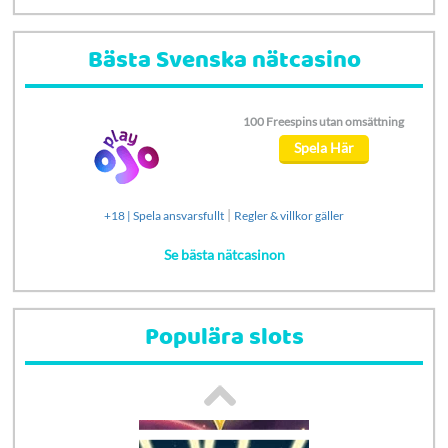
Bästa Svenska nätcasino
100 Freespins utan omsättning
Spela Här
|
+18 | Spela ansvarsfullt
Regler & villkor gäller
Se bästa nätcasinon
Populära slots