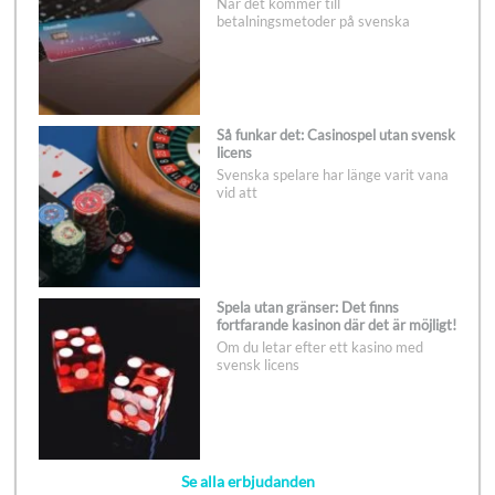
När det kommer till
betalningsmetoder på svenska
Så funkar det: Casinospel utan svensk
licens
Svenska spelare har länge varit vana
vid att
Spela utan gränser: Det finns
fortfarande kasinon där det är möjligt!
Om du letar efter ett kasino med
svensk licens
Se alla erbjudanden