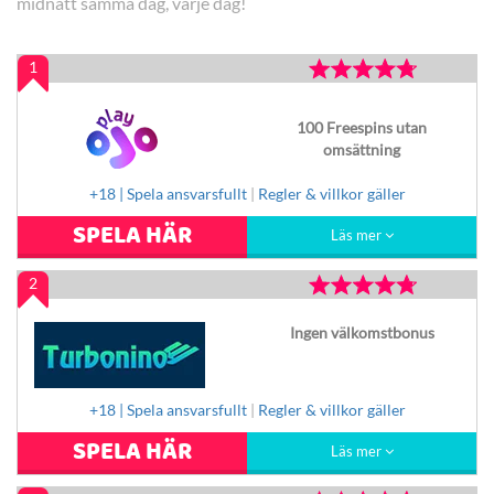
midnatt samma dag, varje dag!
1
100 Freespins utan
omsättning
+18 | Spela ansvarsfullt
|
Regler & villkor gäller
SPELA HÄR
Läs mer
2
Ingen välkomstbonus
+18 | Spela ansvarsfullt
|
Regler & villkor gäller
SPELA HÄR
Läs mer