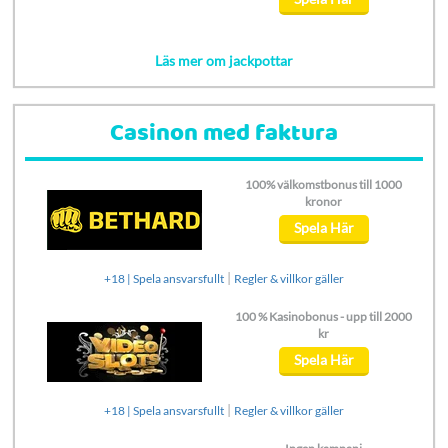
Läs mer om jackpottar
Casinon med faktura
100% välkomstbonus till 1000
kronor
Spela Här
|
+18 | Spela ansvarsfullt
Regler & villkor gäller
100 % Kasinobonus - upp till 2000
kr
Spela Här
|
+18 | Spela ansvarsfullt
Regler & villkor gäller