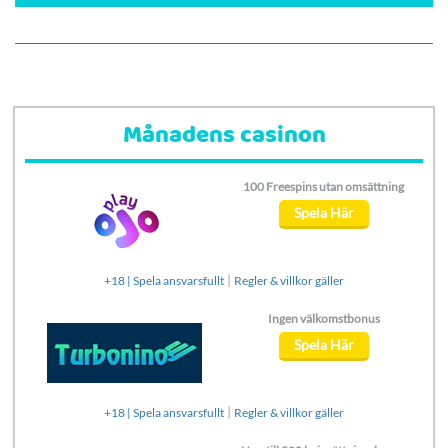
Månadens casinon
100 Freespins utan omsättning
Spela Här
|
+18 | Spela ansvarsfullt
Regler & villkor gäller
Ingen välkomstbonus
Spela Här
|
+18 | Spela ansvarsfullt
Regler & villkor gäller