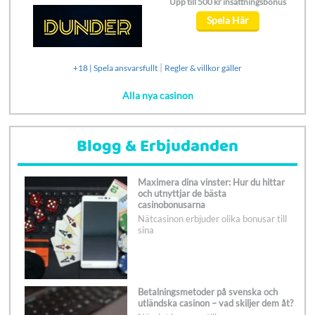
Upp till 500 kr insättningsbonus
Spela Här
|
+18 | Spela ansvarsfullt
Regler & villkor gäller
Alla nya casinon
Blogg & Erbjudanden
Maximera dina vinster: Hur du hittar
och utnyttjar de bästa
casinobonusarna
Nätcasinon erbjuder olika bonusar till
sina
Betalningsmetoder på svenska och
utländska casinon – vad skiljer dem åt?