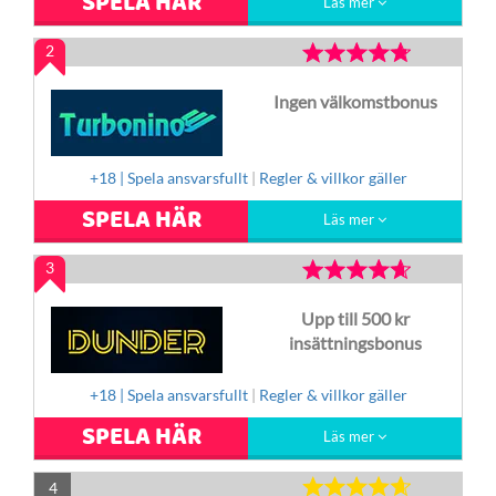
SPELA HÄR
Läs mer
2
Ingen välkomstbonus
+18 | Spela ansvarsfullt
|
Regler & villkor gäller
SPELA HÄR
Läs mer
3
Upp till 500 kr
insättningsbonus
+18 | Spela ansvarsfullt
|
Regler & villkor gäller
SPELA HÄR
Läs mer
4