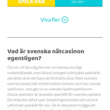
SPELA HÄR
Läs mer
Visa fler
Vad är svenska nätcasinon
egentligen?
Om du vill lära dig lite mer om denna otroligt
underhållande, men ibland aningen svårtydda spelvärld
på nätet så är det bara att fortsätta läsa. Med svenska
casinon avses helt enkelt online casinon som har svensk
spellicens, som ges ut av svenska Spelinspektionen.
Dessa spelsidor är avsedda speciellt för svenska spelare.
De erbjuder alltså spel, betalningsmetoder och service
utformad speciellt för oss. De är dessutom trygga att