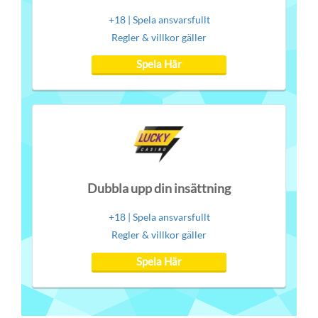
+18 | Spela ansvarsfullt
Regler & villkor gäller
Spela Här
Dubbla upp din insättning
+18 | Spela ansvarsfullt
Regler & villkor gäller
Spela Här