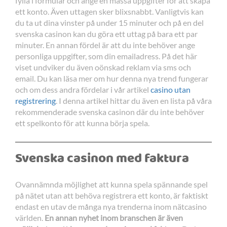
fylla i formulär och ange en massa uppgifter för att skapa
ett konto. Även uttagen sker blixsnabbt. Vanligtvis kan
du ta ut dina vinster på under 15 minuter och på en del
svenska casinon kan du göra ett uttag på bara ett par
minuter. En annan fördel är att du inte behöver ange
personliga uppgifter, som din emailadress. På det här
viset undviker du även oönskad reklam via sms och
email. Du kan läsa mer om hur denna nya trend fungerar
och om dess andra fördelar i vår artikel
casino utan
registrering
. I denna artikel hittar du även en lista på våra
rekommenderade svenska casinon där du inte behöver
ett spelkonto för att kunna börja spela.
Svenska casinon med faktura
Ovannämnda möjlighet att kunna spela spännande spel
på nätet utan att behöva registrera ett konto, är faktiskt
endast en utav de många nya trenderna inom nätcasino
världen.
En annan nyhet inom branschen är även