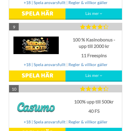
+18 | Spela ansvarsfullt
|
Regler & villkor gäller
SPELA HÄR
Läs mer
9
100 % Kasinobonus -
upp till 2000 kr
11 Freespins
+18 | Spela ansvarsfullt
|
Regler & villkor gäller
SPELA HÄR
Läs mer
10
100% upp till 500kr
40 FS
+18 | Spela ansvarsfullt
|
Regler & villkor gäller