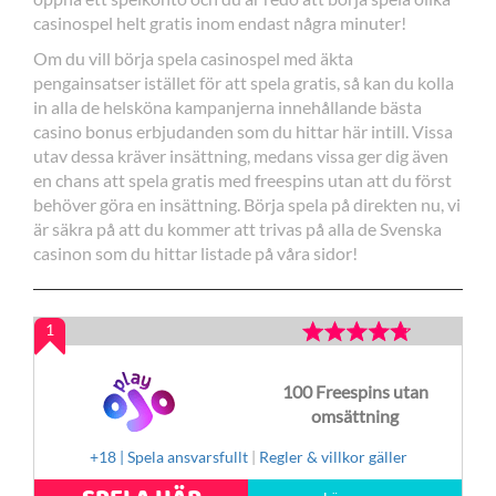
casinospel helt gratis inom endast några minuter!
Om du vill börja spela casinospel med äkta
pengainsatser istället för att spela gratis, så kan du kolla
in alla de helsköna kampanjerna innehållande bästa
casino bonus erbjudanden som du hittar här intill. Vissa
utav dessa kräver insättning, medans vissa ger dig även
en chans att spela gratis med freespins utan att du först
behöver göra en insättning. Börja spela på direkten nu, vi
är säkra på att du kommer att trivas på alla de Svenska
casinon som du hittar listade på våra sidor!
1
100 Freespins utan
omsättning
+18 | Spela ansvarsfullt
|
Regler & villkor gäller