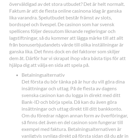
överväldigad av det stora utbudet? Det är helt normalt.
Faktum är att de flesta online casinona idag är ganska
lika varandra. Spelutbudet består främst av slots,
bordsspel och livespel. De casinon som har svensk
spellicens följer dessutom liknande regleringar och
lagstiftningar, så du kommer att lägga märke till att allt
från bonuserbjudandets värde till olika inställningar är
ganska lika. Det finns dock en del faktorer som skiljer
dem åt. Därför har vi skrapat ihop våra bästa tips för att
hjälpa dig att välja en sida att spela på.
Betalningsalternativ
Det första du bör tänka på är hur du vill göra dina
insättningar och uttag. På de flesta av dagens
svenska casinon kan du logga in direkt med ditt
Bank-ID och börja spela. Då kan du även göra
insättningar och uttag direkt till ditt bankkonto.
Om du föredrar någon annan form av överföringar,
så finns det även en del casinon som fungerar till
exempel med faktura. Betalningsalternativen är
vanligtvis synliga direkt på första sidan då du går in