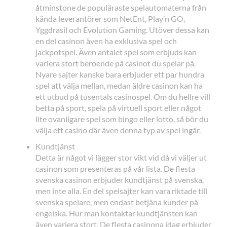
åtminstone de populäraste spelautomaterna från
kända leverantörer som NetEnt, Play’n GO,
Yggdrasil och Evolution Gaming. Utöver dessa kan
en del casinon även ha exklusiva spel och
jackpotspel. Även antalet spel som erbjuds kan
variera stort beroende på casinot du spelar på.
Nyare sajter kanske bara erbjuder ett par hundra
spel att välja mellan, medan äldre casinon kan ha
ett utbud på tusentals casinospel. Om du hellre vill
betta på sport, spela på virtuell sport eller något
lite ovanligare spel som bingo eller lotto, så bör du
välja ett casino där även denna typ av spel ingår.
Kundtjänst
Detta är något vi lägger stor vikt vid då vi väljer ut
casinon som presenteras på vår lista. De flesta
svenska casinon erbjuder kundtjänst på svenska,
men inte alla. En del spelsajter kan vara riktade till
svenska spelare, men endast betjäna kunder på
engelska. Hur man kontaktar kundtjänsten kan
även variera stort. De flesta casinona idag erbjuder