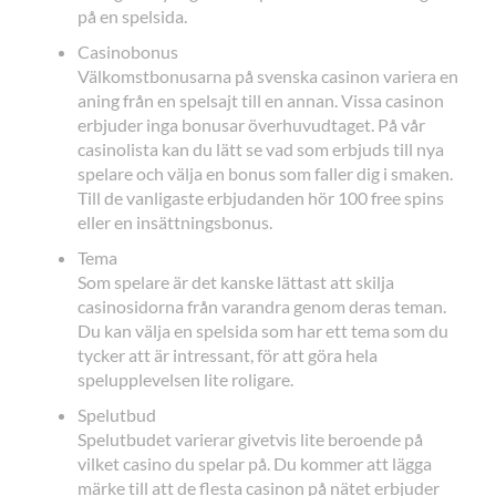
på en spelsida.
Casinobonus
Välkomstbonusarna på svenska casinon variera en
aning från en spelsajt till en annan. Vissa casinon
erbjuder inga bonusar överhuvudtaget. På vår
casinolista kan du lätt se vad som erbjuds till nya
spelare och välja en bonus som faller dig i smaken.
Till de vanligaste erbjudanden hör 100 free spins
eller en insättningsbonus.
Tema
Som spelare är det kanske lättast att skilja
casinosidorna från varandra genom deras teman.
Du kan välja en spelsida som har ett tema som du
tycker att är intressant, för att göra hela
spelupplevelsen lite roligare.
Spelutbud
Spelutbudet varierar givetvis lite beroende på
vilket casino du spelar på. Du kommer att lägga
märke till att de flesta casinon på nätet erbjuder