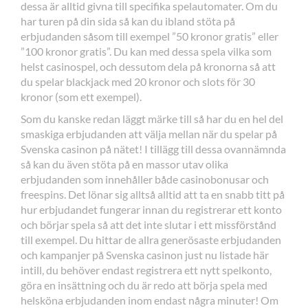
dessa är alltid givna till specifika spelautomater. Om du
har turen på din sida så kan du ibland stöta på
erbjudanden såsom till exempel ”50 kronor gratis” eller
”100 kronor gratis”. Du kan med dessa spela vilka som
helst casinospel, och dessutom dela på kronorna så att
du spelar blackjack med 20 kronor och slots för 30
kronor (som ett exempel).
Som du kanske redan läggt märke till så har du en hel del
smaskiga erbjudanden att välja mellan när du spelar på
Svenska casinon på nätet! I tillägg till dessa ovannämnda
så kan du även stöta på en massor utav olika
erbjudanden som innehåller både casinobonusar och
freespins. Det lönar sig alltså alltid att ta en snabb titt på
hur erbjudandet fungerar innan du registrerar ett konto
och börjar spela så att det inte slutar i ett missförstånd
till exempel. Du hittar de allra generösaste erbjudanden
och kampanjer på Svenska casinon just nu listade här
intill, du behöver endast registrera ett nytt spelkonto,
göra en insättning och du är redo att börja spela med
helsköna erbjudanden inom endast några minuter! Om