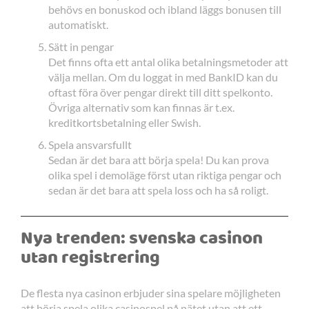
behövs en bonuskod och ibland läggs bonusen till
automatiskt.
Sätt in pengar
Det finns ofta ett antal olika betalningsmetoder att
välja mellan. Om du loggat in med BankID kan du
oftast föra över pengar direkt till ditt spelkonto.
Övriga alternativ som kan finnas är t.ex.
kreditkortsbetalning eller Swish.
Spela ansvarsfullt
Sedan är det bara att börja spela! Du kan prova
olika spel i demoläge först utan riktiga pengar och
sedan är det bara att spela loss och ha så roligt.
Nya trenden: svenska casinon
utan registrering
De flesta nya casinon erbjuder sina spelare möjligheten
att börja spela olika casinospel på nätet utan att ett