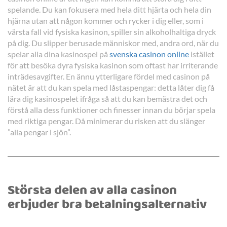
spelande. Du kan fokusera med hela ditt hjärta och hela din
hjärna utan att någon kommer och rycker i dig eller, som i
värsta fall vid fysiska kasinon, spiller sin alkoholhaltiga dryck
på dig. Du slipper berusade människor med, andra ord, när du
spelar alla dina kasinospel på
svenska casinon online
istället
för att besöka dyra fysiska kasinon som oftast har irriterande
inträdesavgifter. En ännu ytterligare fördel med casinon på
nätet är att du kan spela med låstaspengar: detta låter dig få
lära dig kasinospelet ifråga så att du kan bemästra det och
förstå alla dess funktioner och finesser innan du börjar spela
med riktiga pengar. Då minimerar du risken att du slänger
”alla pengar i sjön”.
Största delen av alla casinon
erbjuder bra betalningsalternativ