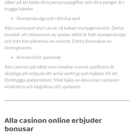
säker på att både dina personuppgifter och dina pengar är i
trygga händer.
Slumpmässiga och rättvisa spel
Alla casinospel styrs av en så kallad slumpgenerator. Detta
innebär att utkomsten av spelen alltid är helt slumpmässiga
och inte kan påverkas av casinot. Detta övervakas av
licensgivaren.
Ansvarsfullt spelande
Alla casinon på nätet som innehar svensk spellicens är
skyldiga att erbjuda ett antal verktyg som hjälper till att
förebygga spelproblem. Med hjälp av dessa kan spelaren
utvärdera och begränsa sitt spelande.
Alla casinon online erbjuder
bonusar