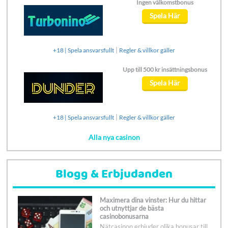
Ingen välkomstbonus
Spela Här
|
+18 | Spela ansvarsfullt
Regler & villkor gäller
Upp till 500 kr insättningsbonus
Spela Här
|
+18 | Spela ansvarsfullt
Regler & villkor gäller
Alla nya casinon
Blogg & Erbjudanden
Maximera dina vinster: Hur du hittar
och utnyttjar de bästa
casinobonusarna
Nätcasinon erbjuder olika bonusar till