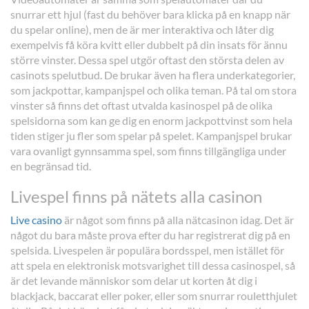
snurrar ett hjul (fast du behöver bara klicka på en knapp när
du spelar online), men de är mer interaktiva och låter dig
exempelvis få köra kvitt eller dubbelt på din insats för ännu
större vinster. Dessa spel utgör oftast den största delen av
casinots spelutbud. De brukar även ha flera underkategorier,
som jackpottar, kampanjspel och olika teman. På tal om stora
vinster så finns det oftast utvalda kasinospel på de olika
spelsidorna som kan ge dig en enorm jackpottvinst som hela
tiden stiger ju fler som spelar på spelet. Kampanjspel brukar
vara ovanligt gynnsamma spel, som finns tillgängliga under
en begränsad tid.
Livespel finns på nätets alla casinon
Live casino
är något som finns på alla nätcasinon idag. Det är
något du bara måste prova efter du har registrerat dig på en
spelsida. Livespelen är populära bordsspel, men istället för
att spela en elektronisk motsvarighet till dessa casinospel, så
är det levande människor som delar ut korten åt dig i
blackjack, baccarat eller poker, eller som snurrar rouletthjulet