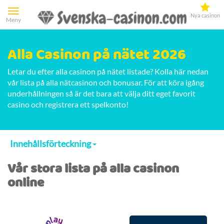
Toggle
Nya casinon
navigation
Alla Casinon på nätet 2026
Letar du efter alla casinon på nätet listade? Kolla här nedan
vår lista på alla nätcasinon och bonusar. För att köra igång
underhållningen så är det bara att välja ditt eget favorit
casino och registrera ett spelkonto!
Innehållsförteckning
Vår stora lista på alla casinon
online