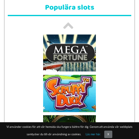
Populära slots
Vi använder cookies för att vår hemsida ska fungera bättre för dig. Genom att använda vår webbplats
samtycker du till vår användning av cookies.
Läs mer här.
X