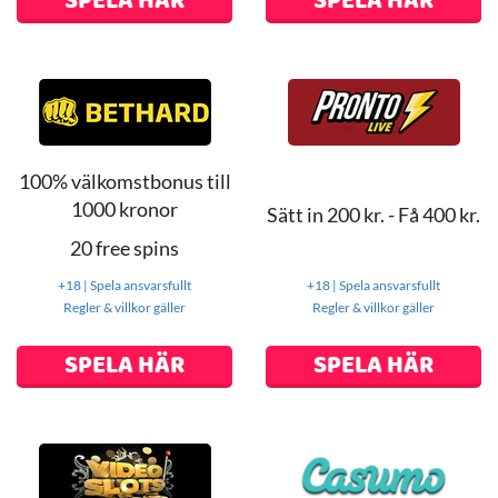
SPELA HÄR
SPELA HÄR
100% välkomstbonus till
1000 kronor
Sätt in 200 kr. - Få 400 kr.
20 free spins
+18 | Spela ansvarsfullt
+18 | Spela ansvarsfullt
Regler & villkor gäller
Regler & villkor gäller
SPELA HÄR
SPELA HÄR