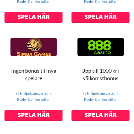
Regler & villkor gäller
Regler & villkor gäller
SPELA HÄR
SPELA HÄR
Ingen bonus till nya
Upp till 1000 kr i
spelare
välkomstbonus
+18 | Spela ansvarsfullt
+18 | Spela ansvarsfullt
Regler & villkor gäller
Regler & villkor gäller
SPELA HÄR
SPELA HÄR