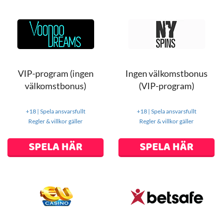
VIP-program (ingen
Ingen välkomstbonus
välkomstbonus)
(VIP-program)
+18 | Spela ansvarsfullt
+18 | Spela ansvarsfullt
Regler & villkor gäller
Regler & villkor gäller
SPELA HÄR
SPELA HÄR