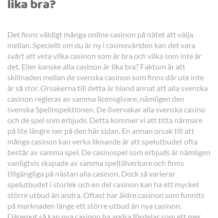
lika bra?
Det finns väldigt många online casinon på nätet att välja
mellan. Speciellt om du är ny i casinovärlden kan det vara
svårt att veta vilka casinon som är bra och vilka som inte är
det. Eller kanske alla casinon är lika bra? Faktum är att
skillnaden mellan de svenska casinon som finns där ute inte
är så stor. Orsakerna till detta är bland annat att alla svenska
casinon regleras av samma licensgivare, nämligen den
svenska Spelinspektionen. De övervakar alla svenska casino
och de spel som erbjuds. Detta kommer vi att titta närmare
på lite längre ner på den här sidan. En annan orsak till att
många casinon kan verka liknande är att spelutbudet ofta
består av samma spel. De casinospel som erbjuds är nämligen
vanligtvis skapade av samma speltillverkare och finns
tillgängliga på nästan alla casinon. Dock så varierar
spelutbudet i storlek och en del casinon kan ha ett mycket
större utbud än andra. Oftast har äldre casinon som funnits
på marknaden länge ett större utbud än nya casinon.
Däremot så kan nya casinon ha andra fördelar som ett mer