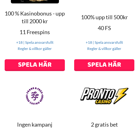
100 % Kasinobonus - upp
100% upp till 500kr
till 2000 kr
40 FS
11 Freespins
+18 | Spela ansvarsfullt
+18 | Spela ansvarsfullt
Regler & villkor gäller
Regler & villkor gäller
SPELA HÄR
SPELA HÄR
Ingen kampanj
2 gratis bet