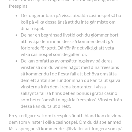
freespins:
De fungerar bara på vissa utvalda casinospel så ha
koll på vilka dessa är så att du inte går miste om
dina frispel.
De har en begränsad livstid och du glömmer bort
att nyttja dem innan dess så kommer de att gå
förlorade för gott. Därför är det viktigt att veta
vilka casinospel som de gäller för.
De kan omfattas av omsättningskrav på deras
vinster så om du vinner något med dina freespins
så kommer du i de flesta fall att behöva omsätta
dem ett antal spelrundor innan du kan ta ut själva
vinsterna från dem i rena kontanter. I vissa
sällsynta fall så finns det en bonus i gratis casino
som heter ”omsättningsfria freespins”. Vinster från
dessa kan du ta ut direkt.
En ytterligare sak om freespins är att ibland kan du vinna
dem som vinster i olika casinospel. Om du då spelar med
låstaspengar så kommer de självfallet att fungera som på