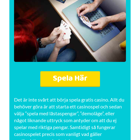
Spela Här
Det är inte svårt att börja spela gratis casino. Allt du
behöver göra är att starta ett casinospel och sedan
välja ”spela med låstaspengar”, ”demoläge”, eller
något liknande uttryck som antyder om att du ej
spelar med riktiga pengar. Samtidigt så fungerar
casinospelet precis som vanligt vad gäller