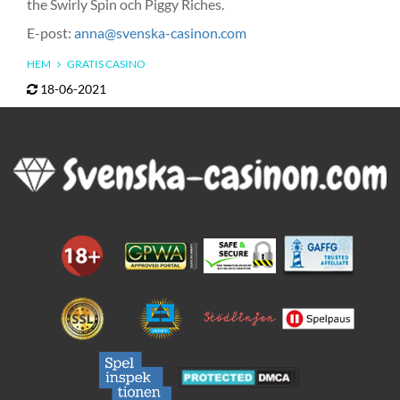
the Swirly Spin och Piggy Riches.
E-post:
anna@svenska-casinon.com
HEM
GRATIS CASINO
18-06-2021