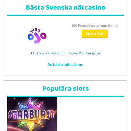
Bästa Svenska nätcasino
100 Freespins utan omsättning
Spela Här
|
+18 | Spela ansvarsfullt
Regler & villkor gäller
Se bästa nätcasinon
Populära slots