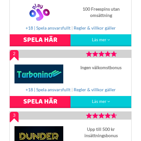
100 Freespins utan
omsättning
+18 | Spela ansvarsfullt
|
Regler & villkor gäller
SPELA HÄR
Läs mer
2
Ingen välkomstbonus
+18 | Spela ansvarsfullt
|
Regler & villkor gäller
SPELA HÄR
Läs mer
3
Upp till 500 kr
insättningsbonus