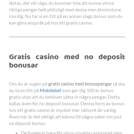
låstas, det vill säga, du kommer inte att kunna vinna
riktiga pengar helt plötsligt med dessa men åtminstone
roa dig. Nu tar vi en titt på en annan slags bonus som du
kan göra anspråk på hos ett gratis casino.
Gratis casino med no deposit
bonusar
Om du är sugen på
gratis casino med bonuspengar
så ska
du ta en titt på
Mobilebet
som ger dig 100 kr bonus
gratis utan att du behöver sätta in några pengar. Detta
kallas även för no deposit bonusar. Denna form av bonus
hos ett gratis casino är mycket mer sällsynt än vanlig.
Även här är det viktigt att känna till några saker om just
no deposit bonus:
De fungerar bara för vissa utvalda casinospel men