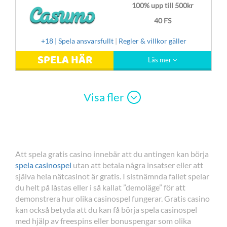
100% upp till 500kr
40 FS
+18 | Spela ansvarsfullt
|
Regler & villkor gäller
SPELA HÄR
Läs mer
Visa fler
Att spela gratis casino innebär att du antingen kan börja
spela casinospel
utan att betala några insatser eller att
själva hela nätcasinot är gratis. I sistnämnda fallet spelar
du helt på låstas eller i så kallat ”demoläge” för att
demonstrera hur olika casinospel fungerar. Gratis casino
kan också betyda att du kan få börja spela casinospel
med hjälp av freespins eller bonuspengar som olika