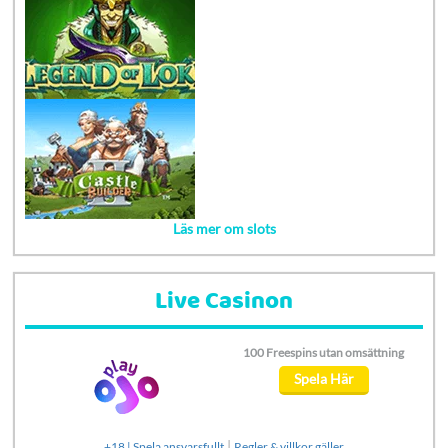
Läs mer om slots
Live Casinon
100 Freespins utan omsättning
Spela Här
|
+18 | Spela ansvarsfullt
Regler & villkor gäller