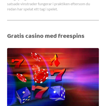
satsade vinstrader fungerar i praktiken eftersom du
redan har spelat ett tag i spelet.
Gratis casino med freespins