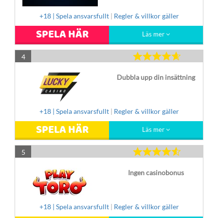
+18 | Spela ansvarsfullt
|
Regler & villkor gäller
SPELA HÄR
Läs mer
4
Dubbla upp din insättning
+18 | Spela ansvarsfullt
|
Regler & villkor gäller
SPELA HÄR
Läs mer
5
Ingen casinobonus
+18 | Spela ansvarsfullt
|
Regler & villkor gäller