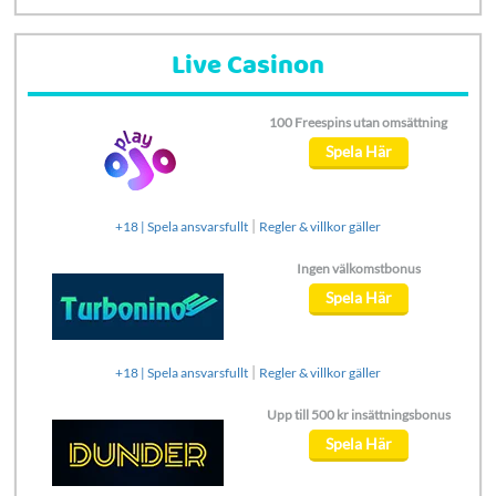
Live Casinon
100 Freespins utan omsättning
Spela Här
|
+18 | Spela ansvarsfullt
Regler & villkor gäller
Ingen välkomstbonus
Spela Här
|
+18 | Spela ansvarsfullt
Regler & villkor gäller
Upp till 500 kr insättningsbonus
Spela Här