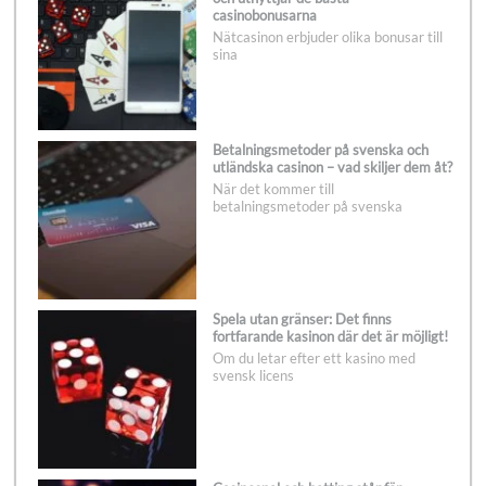
casinobonusarna
Nätcasinon erbjuder olika bonusar till
sina
Betalningsmetoder på svenska och
utländska casinon – vad skiljer dem åt?
När det kommer till
betalningsmetoder på svenska
Spela utan gränser: Det finns
fortfarande kasinon där det är möjligt!
Om du letar efter ett kasino med
svensk licens