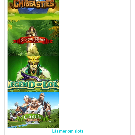
Läs mer om slots