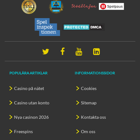
POPULÄRA ARTIKLAR
INFORMATIONSSIDOR
Casino på nätet
Cookies
Casino utan konto
Sitemap
Nya casinon 2026
Kontakta oss
Freespins
Om oss