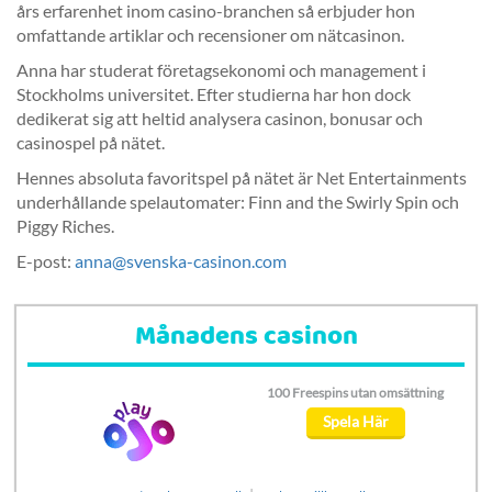
års erfarenhet inom casino-branchen så erbjuder hon
omfattande artiklar och recensioner om nätcasinon.
Anna har studerat företagsekonomi och management i
Stockholms universitet. Efter studierna har hon dock
dedikerat sig att heltid analysera casinon, bonusar och
casinospel på nätet.
Hennes absoluta favoritspel på nätet är Net Entertainments
underhållande spelautomater: Finn and the Swirly Spin och
Piggy Riches.
E-post:
anna@svenska-casinon.com
Månadens casinon
100 Freespins utan omsättning
Spela Här