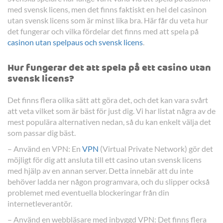
med svensk licens, men det finns faktiskt en hel del casinon
utan svensk licens som är minst lika bra. Här får du veta hur
det fungerar och vilka fördelar det finns med att spela på
casinon utan spelpaus och svensk licens
.
Hur fungerar det att spela på ett casino utan
svensk licens?
Det finns flera olika sätt att göra det, och det kan vara svårt
att veta vilket som är bäst för just dig. Vi har listat några av de
mest populära alternativen nedan, så du kan enkelt välja det
som passar dig bäst.
– Använd en VPN: En
VPN
(Virtual Private Network) gör det
möjligt för dig att ansluta till ett casino utan svensk licens
med hjälp av en annan server. Detta innebär att du inte
behöver ladda ner någon programvara, och du slipper också
problemet med eventuella blockeringar från din
internetleverantör.
– Använd en webbläsare med inbyggd VPN: Det finns flera