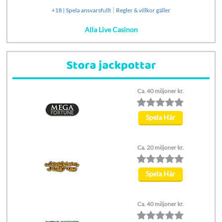
|
+18 | Spela ansvarsfullt
Regler & villkor gäller
Alla Live Casinon
Stora jackpottar
Ca. 40 miljoner kr.
Spela Här
Ca. 20 miljoner kr.
Spela Här
Ca. 40 miljoner kr.