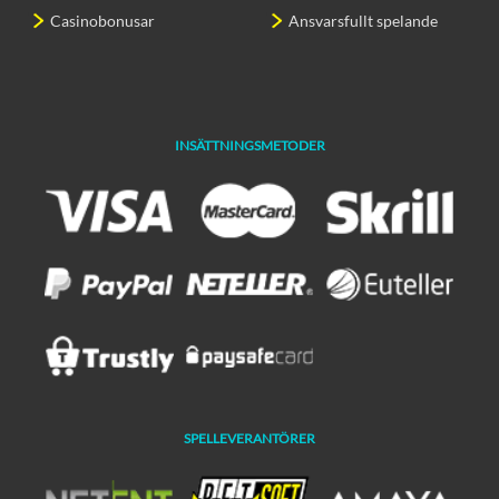
Casinobonusar
Ansvarsfullt spelande
INSÄTTNINGSMETODER
SPELLEVERANTÖRER