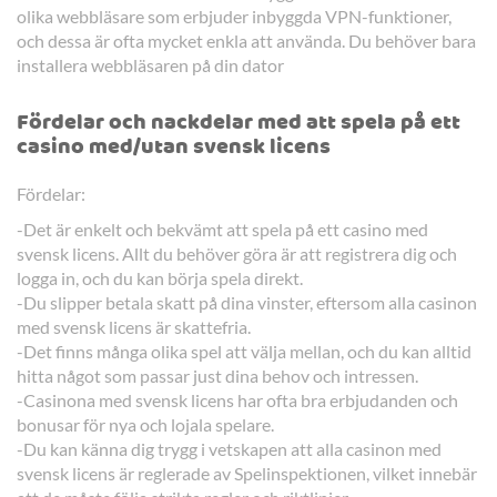
olika webbläsare som erbjuder inbyggda VPN-funktioner,
och dessa är ofta mycket enkla att använda. Du behöver bara
installera webbläsaren på din dator
Fördelar och nackdelar med att spela på ett
casino med/utan svensk licens
Fördelar:
-Det är enkelt och bekvämt att spela på ett casino med
svensk licens. Allt du behöver göra är att registrera dig och
logga in, och du kan börja spela direkt.
-Du slipper betala skatt på dina vinster, eftersom alla casinon
med svensk licens är skattefria.
-Det finns många olika spel att välja mellan, och du kan alltid
hitta något som passar just dina behov och intressen.
-Casinona med svensk licens har ofta bra erbjudanden och
bonusar för nya och lojala spelare.
-Du kan känna dig trygg i vetskapen att alla casinon med
svensk licens är reglerade av Spelinspektionen, vilket innebär