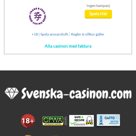
Ingen kampanj
Spela Här
|
+18 | Spela ansvarsfullt
Regler & villkor gäller
Alla casinon med faktura