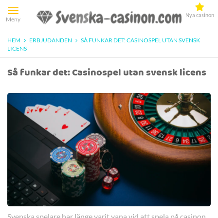
Toggle
Nya casinon
navigation
HEM
ERBJUDANDEN
SÅ FUNKAR DET: CASINOSPEL UTAN SVENSK
LICENS
Så funkar det: Casinospel utan svensk licens
Svenska spelare har länge varit vana vid att spela på casinon