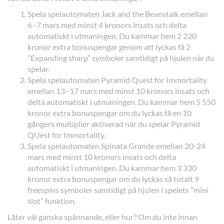
Spela spelautomaten Jack and the Beanstalk emellan
6–7 mars med minst 4 kronors insats och delta
automatiskt i utmaningen. Du kammar hem 2 220
kronor extra bonuspengar genom att lyckas få 2
”Expanding sharp” symboler samtidigt på hjulen när du
spelar.
Spela spelautomaten Pyramid Quest for Immortality
emellan 13–17 mars med minst 10 kronors insats och
delta automatiskt i utmaningen. Du kammar hem 5 550
kronor extra bonuspengar om du lyckas få en 10
gångers multiplier aktiverad när du spelar Pyramid
QUest for Immortality.
Spela spelautomaten Spinata Grande emellan 20-24
mars med minst 10 kronors insats och delta
automatiskt i utmaningen. Du kammar hem 3 330
kronor extra bonuspengar om du lyckas så totalt 9
freespins symboler samtidigt på hjulen i spelets ”mini
slot” funktion.
Låter väl ganska spännande, eller hur? Om du inte innan