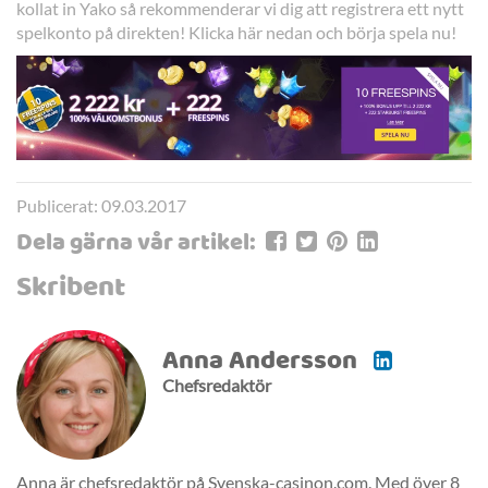
kollat in Yako så rekommenderar vi dig att registrera ett nytt
spelkonto på direkten! Klicka här nedan och börja spela nu!
Publicerat: 09.03.2017
Dela gärna vår artikel:
Skribent
Anna Andersson
Chefsredaktör
Anna är chefsredaktör på Svenska-casinon.com. Med över 8