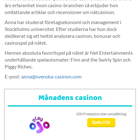
års erfarenhet inom casino-branchen så erbjuder hon
omfattande artiklar och recensioner om nätcasinon.
Anna har studerat företagsekonomi och management i
Stockholms universitet. Efter studierna har hon dock
dedikerat sig att heltid analysera casinon, bonusar och
casinospel på nätet.
Hennes absoluta favoritspel på nätet är Net Entertainments
underhållande spelautomater: Finn and the Swirly Spin och
Piggy Riches.
E-post:
anna@svenska-casinon.com
Månadens casinon
100 Freespins utan omsättning
Spela Här