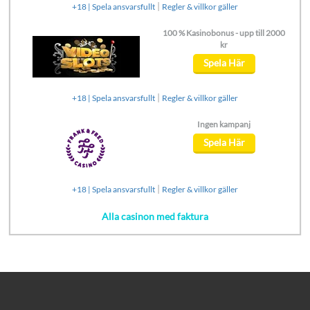
|
+18 | Spela ansvarsfullt
Regler & villkor gäller
100 % Kasinobonus - upp till 2000
kr
Spela Här
|
+18 | Spela ansvarsfullt
Regler & villkor gäller
Ingen kampanj
Spela Här
|
+18 | Spela ansvarsfullt
Regler & villkor gäller
Alla casinon med faktura