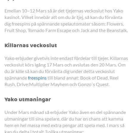
Emellan 10–12 Mars så är det tjejernas veckoslut hos Yako
kasinot. Vilket innebär att om du är tjej, så kan du förvänta
dig freespins på spännande spelautomater såsom: Flowers,
Fruit Shop, Tornado Farm Escape och Jack and the Beanstalk.
Killarnas veckoslut
Yako erbjuder givetvis inte endast fördelar till tjejer. Killarnas
veckoslut körs igång 17 Mars och avslutas den 20 Mars. Om
du är kille så kan du förvänta dig under detta veckoslut
spännande
freespins
till bland annat: Book of Dead, Reel
Rush, Drive:Multiplier Mayhem och Gonzo´s Quest.
Yako utmaningar
Under Mars månad så erbjuder Yako även en del spännande
utmaningar till sina spelare, där du har en chans att kamma
hem en hel massa med extra pengar att spela med. I mars så
kan du delta i totalt 3 olika utmaningar: