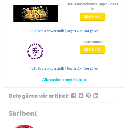
100 % Kasinobonus - upp till 2000
kr
Spela Här
|
+18 | Spela ansvarsfullt
Regler & villkor gäller
Ingen kampanj
Spela Här
|
+18 | Spela ansvarsfullt
Regler & villkor gäller
Alla casinon med faktura
Dela gärna vår artikel:
Skribent