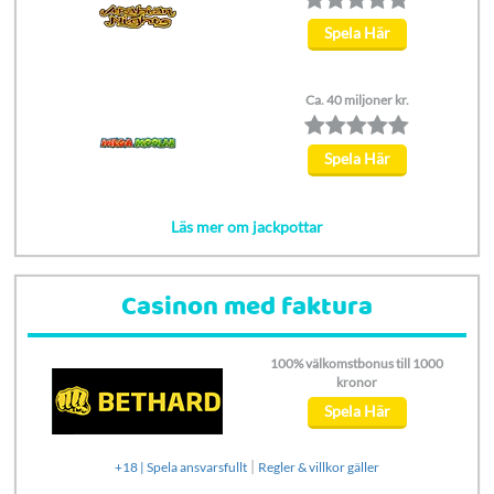
Spela Här
Ca. 40 miljoner kr.
Spela Här
Läs mer om jackpottar
Casinon med faktura
100% välkomstbonus till 1000
kronor
Spela Här
|
+18 | Spela ansvarsfullt
Regler & villkor gäller