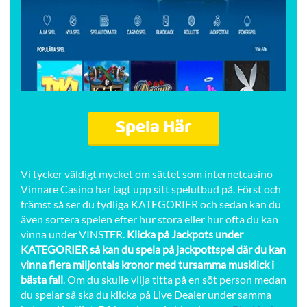
Spela Här
Vi tycker väldigt mycket om sättet som internetcasino
Vinnare Casino har lagt upp sitt spelutbud på. Först och
främst så ser du tydliga KATEGORIER och sedan kan du
även sortera spelen efter hur stora eller hur ofta du kan
vinna under VINSTER.
Klicka på Jackpots under
KATEGORIER så kan du spela på jackpottspel där du kan
vinna flera miljontals kronor med tursamma musklick i
bästa fall
. Om du skulle vilja titta på en söt person medan
du spelar så ska du klicka på Live Dealer under samma