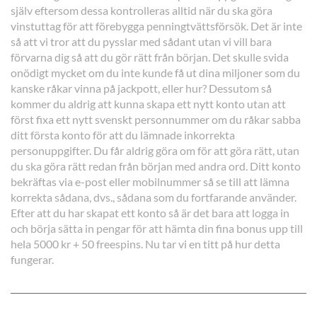
själv eftersom dessa kontrolleras alltid när du ska göra
vinstuttag för att förebygga penningtvättsförsök. Det är inte
så att vi tror att du pysslar med sådant utan vi vill bara
förvarna dig så att du gör rätt från början. Det skulle svida
onödigt mycket om du inte kunde få ut dina miljoner som du
kanske råkar vinna på jackpott, eller hur? Dessutom så
kommer du aldrig att kunna skapa ett nytt konto utan att
först fixa ett nytt svenskt personnummer om du råkar sabba
ditt första konto för att du lämnade inkorrekta
personuppgifter. Du får aldrig göra om för att göra rätt, utan
du ska göra rätt redan från början med andra ord. Ditt konto
bekräftas via e-post eller mobilnummer så se till att lämna
korrekta sådana, dvs., sådana som du fortfarande använder.
Efter att du har skapat ett konto så är det bara att logga in
och börja sätta in pengar för att hämta din fina bonus upp till
hela 5000 kr + 50 freespins. Nu tar vi en titt på hur detta
fungerar.