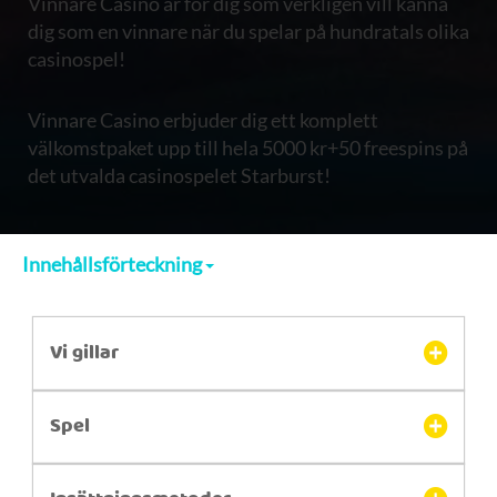
Vinnare Casino är för dig som verkligen vill känna
dig som en vinnare när du spelar på hundratals olika
casinospel!
Vinnare Casino erbjuder dig ett komplett
välkomstpaket upp till hela 5000 kr+50 freespins på
det utvalda casinospelet Starburst!
Innehållsförteckning
Vi gillar
Spel