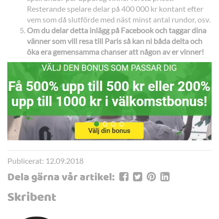
Resterande spelare delar på 400 000 kr kontant efter
vem som då slutförde med näst minst antal rundor, osv.
Om du delar detta inlägg på Facebook och taggar dina
vänner som vill resa till Paris så kan ni båda delta och
öka era gemensamma chanser att någon av er vinner!
Publicerat: 12.09.2018
Dela gärna vår artikel:
Skribent