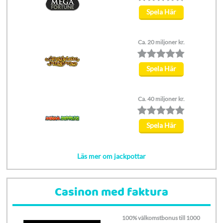
Spela Här
Ca. 20 miljoner kr.
Spela Här
Ca. 40 miljoner kr.
Spela Här
Läs mer om jackpottar
Casinon med faktura
100% välkomstbonus till 1000