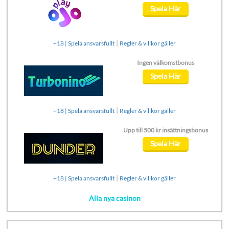
Spela Här
|
+18 | Spela ansvarsfullt
Regler & villkor gäller
Ingen välkomstbonus
Spela Här
|
+18 | Spela ansvarsfullt
Regler & villkor gäller
Upp till 500 kr insättningsbonus
Spela Här
|
+18 | Spela ansvarsfullt
Regler & villkor gäller
Alla nya casinon