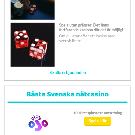
Spela utan gränser: Det finns
fortfarande kasinon där det är möjligt!
Om du letar efter ett kasino med
svensk licens
Se alla erbjudanden
Bästa Svenska nätcasino
100 Freespins utan omsättning
Spela Här