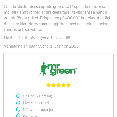
Om du slutför dessa uppdrag med så få spelade rundor som
möjligt (jämfört med andra deltagare i tävlingen) så har du
vunnit första priset. Prispotten på 400 000 kr delas ut enligt
den som klarade av samma uppdrag med näst minst spelade
rundor, och så vidare.
Ha det så kul i tävlingen och lycka till!
Vänliga hälsningar, Svenska Casinon 2018.
Casino & Betting
Live casinospel
Många kampanjer
Kenospel