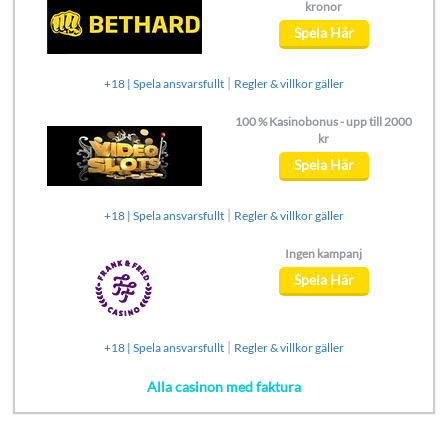
kronor
Spela Här
|
+18 | Spela ansvarsfullt
Regler & villkor gäller
100 % Kasinobonus - upp till 2000
kr
Spela Här
|
+18 | Spela ansvarsfullt
Regler & villkor gäller
Ingen kampanj
Spela Här
|
+18 | Spela ansvarsfullt
Regler & villkor gäller
Alla casinon med faktura