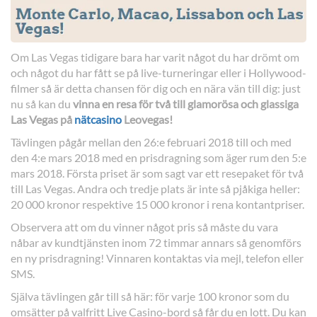
Om Las Vegas tidigare bara har varit något du har drömt om
och något du har fått se på live-turneringar eller i Hollywood-
filmer så är detta chansen för dig och en nära vän till dig: just
nu så kan du
vinna en resa för två till glamorösa och glassiga
Las Vegas på
nätcasino
Leovegas!
Tävlingen pågår mellan den 26:e februari 2018 till och med
den 4:e mars 2018 med en prisdragning som äger rum den 5:e
mars 2018. Första priset är som sagt var ett resepaket för två
till Las Vegas. Andra och tredje plats är inte så pjåkiga heller:
20 000 kronor respektive 15 000 kronor i rena kontantpriser.
Observera att om du vinner något pris så måste du vara
nåbar av kundtjänsten inom 72 timmar annars så genomförs
en ny prisdragning! Vinnaren kontaktas via mejl, telefon eller
SMS.
Själva tävlingen går till så här: för varje 100 kronor som du
omsätter på valfritt Live Casino-bord så får du en lott. Du kan