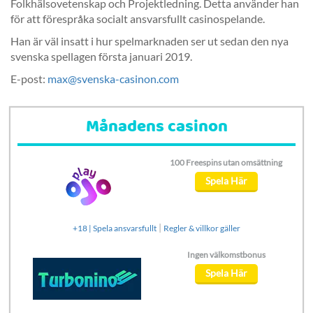
Folkhälsovetenskap och Projektledning. Detta använder han
för att förespråka socialt ansvarsfullt casinospelande.
Han är väl insatt i hur spelmarknaden ser ut sedan den nya
svenska spellagen första januari 2019.
E-post:
max@svenska-casinon.com
Månadens casinon
100 Freespins utan omsättning
Spela Här
|
+18 | Spela ansvarsfullt
Regler & villkor gäller
Ingen välkomstbonus
Spela Här