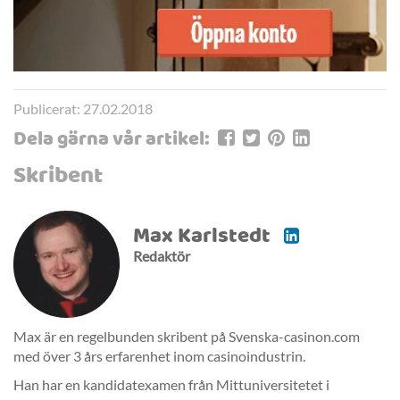
Publicerat: 27.02.2018
Dela gärna vår artikel:
Skribent
Max Karlstedt
Redaktör
Max är en regelbunden skribent på Svenska-casinon.com
med över 3 års erfarenhet inom casinoindustrin.
Han har en kandidatexamen från Mittuniversitetet i