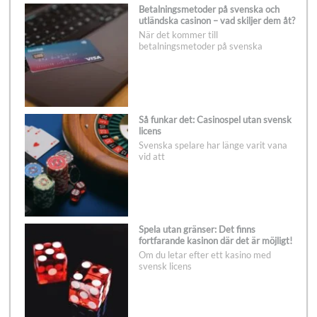
Betalningsmetoder på svenska och
utländska casinon – vad skiljer dem åt?
När det kommer till
betalningsmetoder på svenska
Så funkar det: Casinospel utan svensk
licens
Svenska spelare har länge varit vana
vid att
Spela utan gränser: Det finns
fortfarande kasinon där det är möjligt!
Om du letar efter ett kasino med
svensk licens