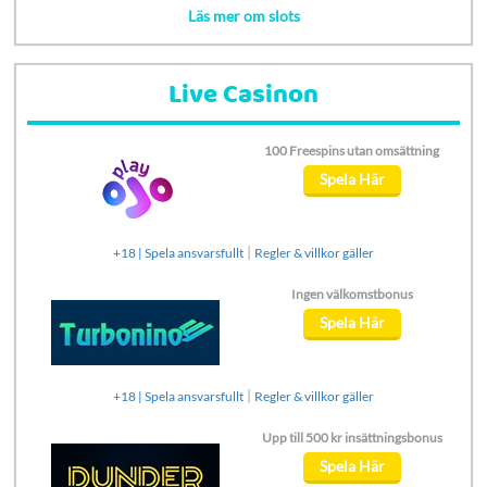
Läs mer om slots
Live Casinon
100 Freespins utan omsättning
Spela Här
|
+18 | Spela ansvarsfullt
Regler & villkor gäller
Ingen välkomstbonus
Spela Här
|
+18 | Spela ansvarsfullt
Regler & villkor gäller
Upp till 500 kr insättningsbonus
Spela Här