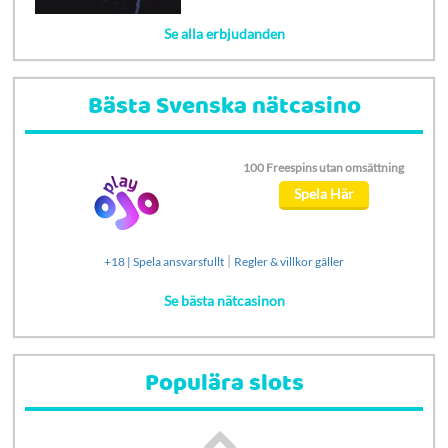
Se alla erbjudanden
Bästa Svenska nätcasino
100 Freespins utan omsättning
Spela Här
|
+18 | Spela ansvarsfullt
Regler & villkor gäller
Se bästa nätcasinon
Populära slots