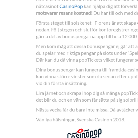
nätcasinot
CasinoPop
kan hjälpa dig att förver
motsvarar resans kostnad!
Du har till och med 
Första steget till solskenet i Florens är att ska
nedan. Följ stegen och slutför kontoregistreringen
gärna del av bonuspengarna upp till hela 12 000 
Men kom ihåg att dessa bonuspengar ej går att an
du spelar med riktiga pengar på slots under ”Spe
Där kan du då vinna popTickets vilket fungerar so
Dina bonuspengar kan fungera till framtida casin
kan vinna större vinster som du sedan efter uppfy
vid din första insättning.
Lira järnet och skrapa ihop dig så många popTic
det blir du och en vän som får sätta på sig solbril
Nästa vecka får du bara inte missa. Då avtäcker v
Vänliga hälsningar, Svenska Casinon 2018.