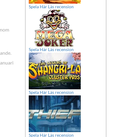
Spela Här
Läs recension
 inom
Spela Här
Läs recension
lande.
januari
Spela Här
Läs recension
Spela Här
Läs recension