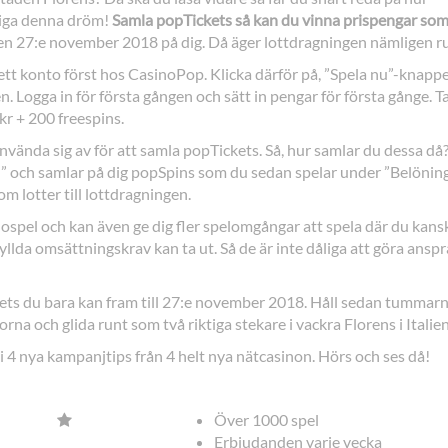
kliga denna dröm!
Samla popTickets så kan du vinna prispengar so
den 27:e november 2018 på dig. Då äger lottdragningen nämligen r
pa ett konto först hos CasinoPop. Klicka därför på, ”Spela nu”-knapp
. Logga in för första gången och sätt in pengar för första gånge. T
kr + 200 freespins.
vända sig av för att samla popTickets. Så, hur samlar du dessa då?
l” och samlar på dig popSpins som du sedan spelar under ”Belöning
m lotter till lottdragningen.
ospel och kan även ge dig fler spelomgångar att spela där du kans
llda omsättningskrav kan ta ut. Så de är inte dåliga att göra ansp
kets du bara kan fram till 27:e november 2018. Håll sedan tummarn
lorna och glida runt som två riktiga stekare i vackra Florens i Italie
i 4 nya kampanjtips från 4 helt nya nätcasinon. Hörs och ses då!
Över 1000 spel
Erbjudanden varje vecka