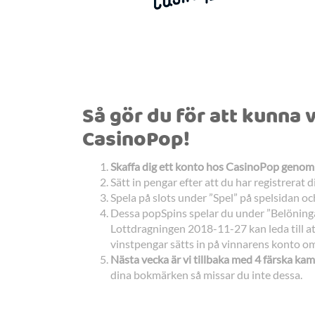
Så gör du för att kunna vi
CasinoPop!
Skaffa dig ett konto hos CasinoPop genom a
Sätt in pengar efter att du har registrerat d
Spela på slots under ”Spel” på spelsidan o
Dessa popSpins spelar du under ”Belöningar
Lottdragningen 2018-11-27 kan leda till att
vinstpengar sätts in på vinnarens konto om
Nästa vecka är vi tillbaka med 4 färska ka
dina bokmärken så missar du inte dessa.