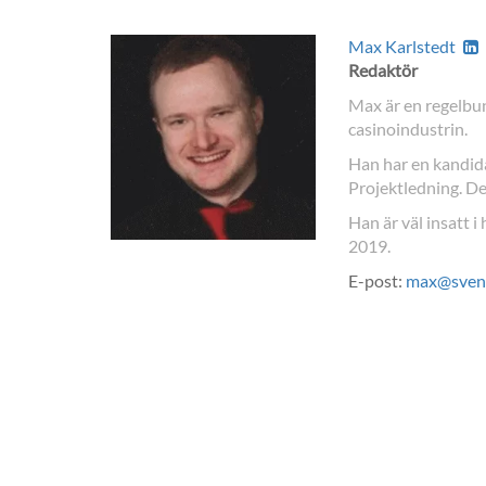
Max Karlstedt
Redaktör
Max är en regelbu
casinoindustrin.
Han har en kandid
Projektledning. De
Han är väl insatt 
2019.
E-post:
max@svens