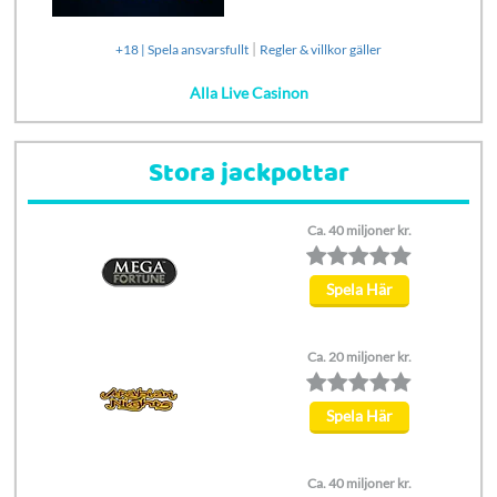
|
+18 | Spela ansvarsfullt
Regler & villkor gäller
Alla Live Casinon
Stora jackpottar
Ca. 40 miljoner kr.
Spela Här
Ca. 20 miljoner kr.
Spela Här
Ca. 40 miljoner kr.