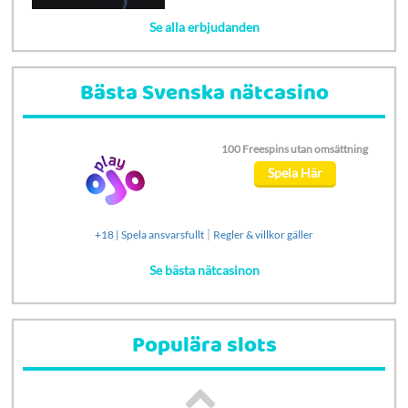
Se alla erbjudanden
Bästa Svenska nätcasino
100 Freespins utan omsättning
Spela Här
|
+18 | Spela ansvarsfullt
Regler & villkor gäller
Se bästa nätcasinon
Populära slots