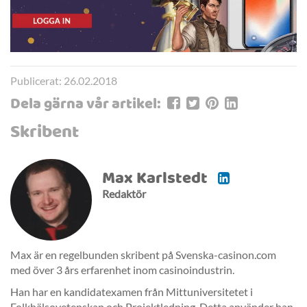
Publicerat: 26.02.2018
Dela gärna vår artikel:
Skribent
Max Karlstedt
Redaktör
Max är en regelbunden skribent på Svenska-casinon.com
med över 3 års erfarenhet inom casinoindustrin.
Han har en kandidatexamen från Mittuniversitetet i
Folkhälsovetenskap och Projektledning. Detta använder han