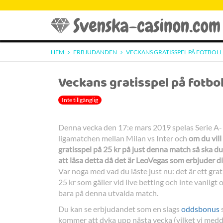
HEM
ERBJUDANDEN
VECKANS GRATISSPEL PÅ FOTBOL
Veckans gratisspel på fotbo
Inte tillgänglig
Denna vecka den 17:e mars 2019 spelas Serie A-
ligamatchen mellan Milan vs Inter och
om du vill 
gratisspel på 25 kr på just denna match så ska du
att läsa detta då det är LeoVegas som erbjuder di
Var noga med vad du läste just nu: det är ett grat
25 kr som gäller vid live betting och inte vanligt
bara på denna utvalda match.
Du kan se erbjudandet som en slags
oddsbonus
kommer att dyka upp nästa vecka (vilket vi medd