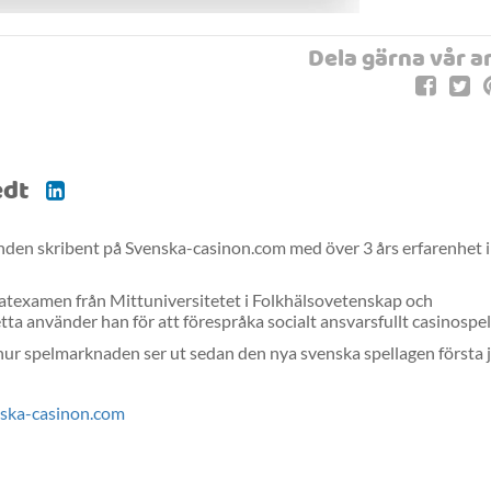
Dela gärna vår ar
edt
nden skribent på Svenska-casinon.com med över 3 års erfarenhet
atexamen från Mittuniversitetet i Folkhälsovetenskap och
tta använder han för att förespråka socialt ansvarsfullt casinospe
i hur spelmarknaden ser ut sedan den nya svenska spellagen första 
ka-casinon.com