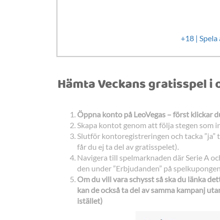
+18 | Spela 
Hämta Veckans gratisspel i 
Öppna konto på LeoVegas – först klickar du
Skapa kontot genom att följa stegen som ins
Slutför kontoregistreringen och tacka ”ja” 
får du ej ta del av gratisspelet).
Navigera till spelmarknaden där Serie A och
den under ”Erbjudanden” på spelkupongen f
Om du vill vara schysst så ska du länka dett
kan de också ta del av samma kampanj utan 
istället)