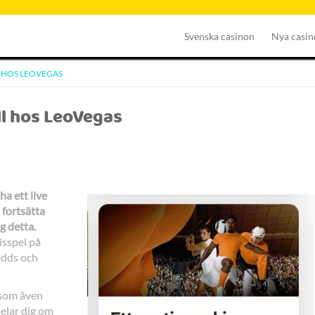
Svenska casinon
Nya casi
L HOS LEOVEGAS
ll hos LeoVegas
ha ett live
 fortsätta
g detta.
isspel på
 odds och
som även
elar dig om