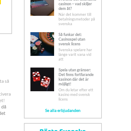
casinon – vad skiljer
dem åt?
När det kommer till
betalningsmetoder på
svenska
Så funkar det:
Casinospel utan
svensk licens
Svenska spelare har
länge varit vana vid
att
Spela utan gränser:
Det finns fortfarande
kasinon där det är
ta så
möjligt!
Om du letar efter ett
tivera
kasino med svensk
licens
et!
– då
Se alla erbjudanden
det