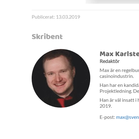
Publicerat: 13.03.2019
Skribent
Max Karlst
Redaktör
Max är en regelbu
casinoindustrin.
Han har en kandid
Projektledning. De
Han är väl insatt 
2019.
E-post:
max@svens