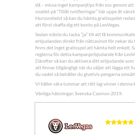
då – missa inget kampanjtips från oss genom att k
snabbt på ”Tillåt notifieringar” här uppe åt vänst
Hursomhelst så kan du hämta gratisspelet reda
att först skaffa dig ett konto på LeoVegas.
Sedan måste du tacka ”ja” till att få kommunikat
erbjudanden direkt från nätcasinot för nekar du t
finns det inget gratisspel att hämta helt enkelt. 
reglerna för detta kampanjerbjudande från LeoV
Därefter så kan du aktivera ditt erbjudande so
att finnas tillgängligt när du väljer att lägga et
du vadet så behåller du givetvis pengarna omsätt
Vi håller våra tummar att rätt lag vinner i denn
Vänliga hälsningar, Svenska Casinon 2019.