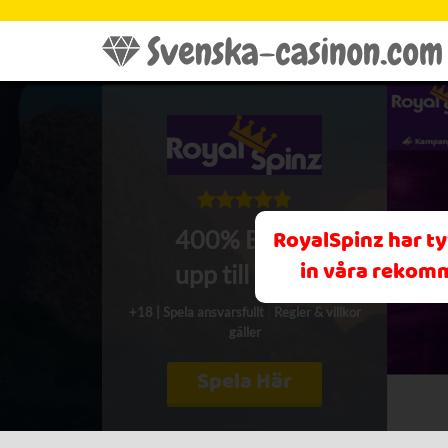
400% Bonus
RoyalSpinz har ty
in våra rekom
upp till 800€
|
+18 | Spela ansvarsfullt
Regler & villkor
gäller
Spela Här