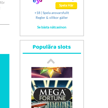
rför
Spela Här
t
+18 | Spela ansvarsfullt
Regler & villkor gäller
Se bästa nätcasinon
Populära slots