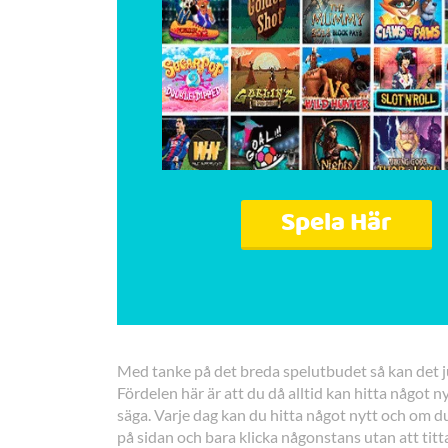
Spela Här
Med tanke på det breda spelutbudet så kan det ju 
Fördelen här är att du då alltid kan hitta något nyt
säga. Varje dag kan du hitta något nytt och om d
på sidan och bara klicka någonstans utan att titta