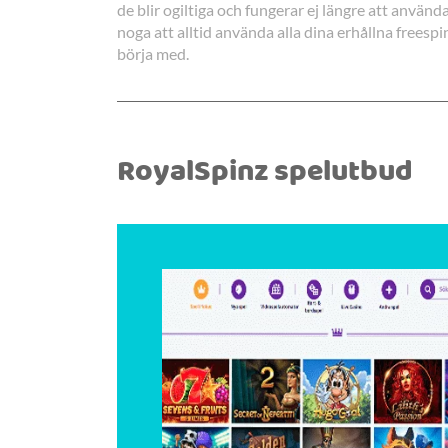
de blir ogiltiga och fungerar ej längre att använda
noga att alltid använda alla dina erhållna freespins
börja med.
RoyalSpinz spelutbud