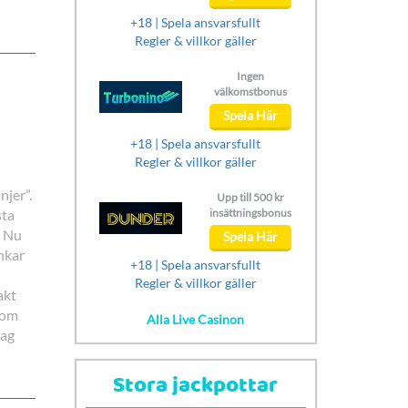
+18 | Spela ansvarsfullt
Regler & villkor gäller
Ingen
välkomstbonus
Spela Här
+18 | Spela ansvarsfullt
Regler & villkor gäller
jer”.
Upp till 500 kr
sta
insättningsbonus
. Nu
Spela Här
änkar
+18 | Spela ansvarsfullt
Regler & villkor gäller
akt
som
Alla Live Casinon
dag
Stora jackpottar