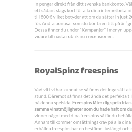
in pengar direkt från ditt svenska bankkonto. V
ett sådant slags kort för alla dina internetbetal
till 800 € vilket betyder att om du sätter in just 
för. Andra bonusar som du bör ta en titt på är ”
Dessa finner du under ”Kampanjer” i menyn uppe å
vidare till nästa rubrik nu i recensionen.
RoyalSpinz freespins
Vad vitt vi har kunnat se så finns det inga sätt a
stund. Däremot så finns det ändå det perfekta till
på denna spelsida.
Freespins låter dig spela fri
samma vinstmöjligheter som du hade haft om du
vinner något med dina freespins så får du behålla 
Annars tillkommer omsättningskrav på alla dina v
erhållna freespins har en bestämd livslängd och ef