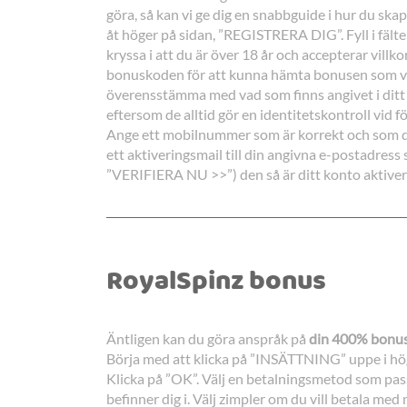
göra, så kan vi ge dig en snabbguide i hur du ska
åt höger på sidan, ”REGISTRERA DIG”. Fyll i fälte
kryssa i att du är över 18 år och accepterar villk
bonuskoden för att kunna hämta bonusen som vi n
överensstämma med vad som finns angivet i ditt
eftersom de alltid gör en identitetskontroll vid 
Ange ett mobilnummer som är korrekt och som du
ett aktiveringsmail till din angivna e-postadress
”VERIFIERA NU >>”) den så är ditt konto aktiver
RoyalSpinz bonus
Äntligen kan du göra anspråk på
din 400% bonus 
Börja med att klicka på ”INSÄTTNING” uppe i hög
Klicka på ”OK”. Välj en betalningsmetod som pass
befinner dig i. Välj zimpler om du vill betala me