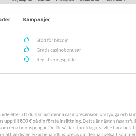
oder
Kampanjer
Stöd för bitcoin
Gratis casinobonusar
Registreringsguide
ide efter att du har läst denna casinorecension om lyxiga och kun
 upp till 800 € på din första insättning.
Detta är nästan fasansfull
om rena bonuspengar. Du lär såklart inte klaga, vi ville bara berätt
För att ge dig en lyxig behandling precis om denna spelsajt kommer