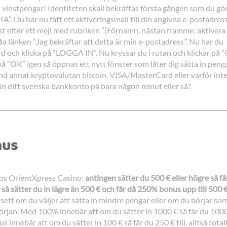
 vinstpengar! Identiteten skall bekräftas första gången som du gö
A”. Du har nu fått ett aktiveringsmail till din angivna e-postadress
st efter ett mejl med rubriken ”[Förnamn, nästan framme: aktivera 
låa länken ”Jag bekräftar att detta är min e-postadress”. Nu har du
ord och klicka på ”LOGGA IN”. Nu kryssar du i rutan och klickar på 
a på ”OK” igen så öppnas ett nytt fönster som låter dig sätta in peng
and annat kryptovalutan bitcoin, VISA/MasterCard eller varför int
rån ditt svenska bankkonto på bara någon minut eller så?
nus
hos OrientXpress Casino:
antingen sätter du 500 € eller högre så få
 så sätter du in lägre än 500 € och får då 250% bonus upp till 500 
avsett om du väljer att sätta in mindre pengar eller om du börjar so
örjan. Med 100% innebär att om du sätter in 1000 € så får du 1000 
nnebär att om du sätter in 100 € så får du 250 € till, alltså total