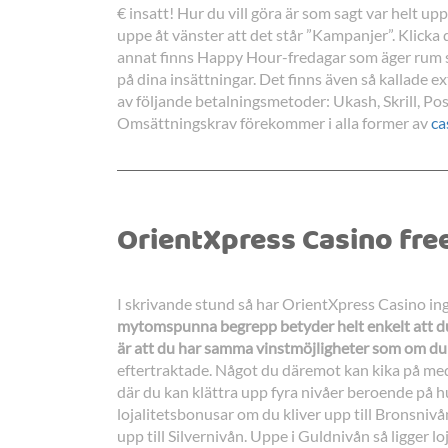
€ insatt! Hur du vill göra är som sagt var helt upp 
uppe åt vänster att det står ”Kampanjer”. Klicka d
annat finns Happy Hour-fredagar som äger rum s
på dina insättningar. Det finns även så kallade
av följande betalningsmetoder: Ukash, Skrill, Pos
Omsättningskrav förekommer i alla former av
ca
OrientXpress Casino fre
I skrivande stund så har OrientXpress Casino in
mytomspunna begrepp betyder helt enkelt att du 
är att du har samma vinstmöjligheter som om du
eftertraktade. Något du däremot kan kika på med
där du kan klättra upp fyra nivåer beroende på hur
lojalitetsbonusar om du kliver upp till Bronsnivå
upp till Silvernivån. Uppe i Guldnivån så ligger 