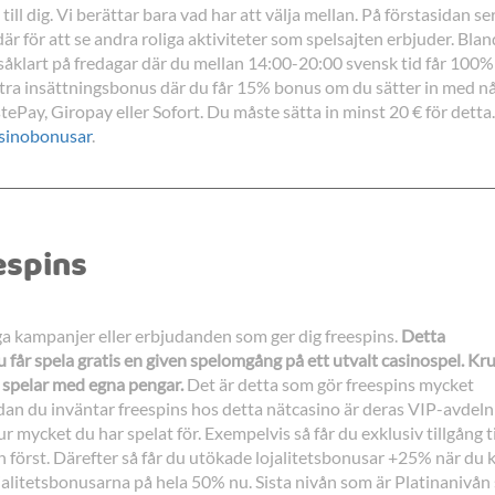
till dig. Vi berättar bara vad har att välja mellan. På förstasidan se
är för att se andra roliga aktiviteter som spelsajten erbjuder. Blan
åklart på fredagar där du mellan 14:00-20:00 svensk tid får 100%
 extra insättningsbonus där du får 15% bonus om du sätter in med 
tePay, Giropay eller Sofort. Du måste sätta in minst 20 € för detta.
sinobonusar
.
espins
ga kampanjer eller erbjudanden som ger dig freespins.
Detta
får spela gratis en given spelomgång på ett utvalt casinospel. Kr
 spelar med egna pengar.
Det är detta som gör freespins mycket
an du inväntar freespins hos detta nätcasino är deras VIP-avdeln
 mycket du har spelat för. Exempelvis så får du exklusiv tillgång ti
n först. Därefter så får du utökade lojalitetsbonusar +25% när du k
lojalitetsbonusarna på hela 50% nu. Sista nivån som är Platinanivån 