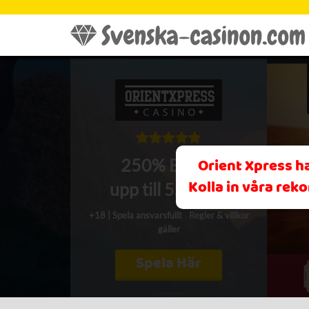
250% Bonus
Orient Xpress ha
Kolla in våra re
upp till 5.000 kr
|
+18 | Spela ansvarsfullt
Regler & villkor
gäller
Spela Här