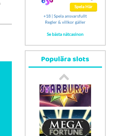
a
Spela Här
+18 | Spela ansvarsfullt
Regler & villkor gäller
Se bästa nätcasinon
Populära slots