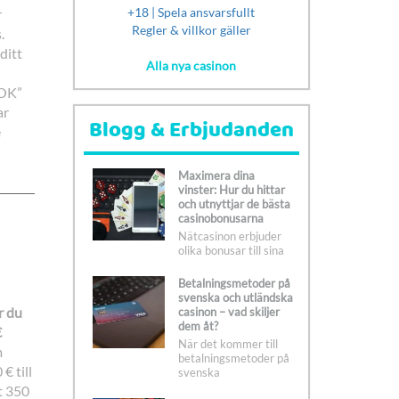
+18 | Spela ansvarsfullt
r
Regler & villkor gäller
.
ditt
Alla nya casinon
”OK”
ar
Blogg & Erbjudanden
e
Maximera dina
vinster: Hur du hittar
och utnyttjar de bästa
casinobonusarna
Nätcasinon erbjuder
olika bonusar till sina
Betalningsmetoder på
svenska och utländska
r du
casinon – vad skiljer
dem åt?
€
När det kommer till
m
betalningsmetoder på
€ till
svenska
t 350