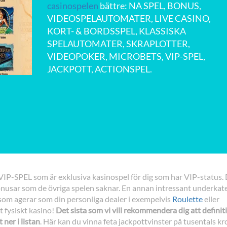
casinospelen
bättre: NA SPEL, BONUS,
VIDEOSPELAUTOMATER, LIVE CASINO,
KORT- & BORDSSPEL, KLASSISKA
SPELAUTOMATER, SKRAPLOTTER,
VIDEOPOKER, MICROBETS, VIP-SPEL,
JACKPOTT, ACTIONSPEL.
VIP-SPEL som är exklusiva kasinospel för dig som har VIP-status.
onusar som de övriga spelen saknar. En annan intressant underkat
 som agerar som din personliga dealer i exempelvis
Roulette
eller
 fysiskt kasino!
Det sista som vi vill rekommendera dig att definit
ner i listan
. Här kan du vinna feta jackpottvinster på tusentals k