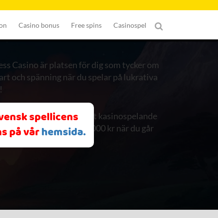
non
Casino bonus
Free spins
Casinospel
ss Casino är platsen för dig som tycker om
art och spänning när du spelar på lukrativa
!
Svensk spellicens
ss Casino tutar igång ditt kasinospelande
50% bonus upp till hela 5000 kr när du går
s på vår
hemsida.
r din första insättning!