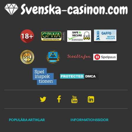
POPULÄRA ARTIKLAR
INFORMATIONSSIDOR