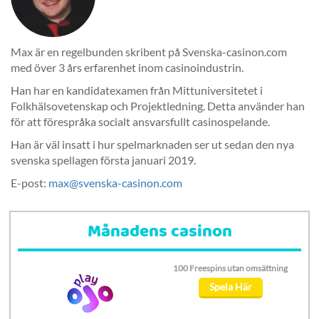
Max är en regelbunden skribent på Svenska-casinon.com
med över 3 års erfarenhet inom casinoindustrin.
Han har en kandidatexamen från Mittuniversitetet i
Folkhälsovetenskap och Projektledning. Detta använder han
för att förespråka socialt ansvarsfullt casinospelande.
Han är väl insatt i hur spelmarknaden ser ut sedan den nya
svenska spellagen första januari 2019.
E-post:
max@svenska-casinon.com
Månadens casinon
100 Freespins utan omsättning
Spela Här