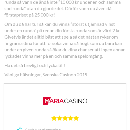
runda så vann de ändå inte ”10 000 kr under en och samma
spelrunda” utan du gjorde det. Därför vann du även då
förstapriset på 25 000 kr!
Om du då har tur så kan du vinna ”störst utjämnad vinst
under en runda” på redan din första runda som är värd 2 kr.
Givetvis är det alltid bäst att spela så det nästan ryker om
fingrarna dina för att försöka vinna så högt som du bara kan
under en given runda så ökar du dina chanser att ingen annan
lyckades vinna mer på en och samma spelomgång.
Ha det så trevligt och lycka till!
Vänliga hälsningar, Svenska Casinon 2019.
Snabb registrering