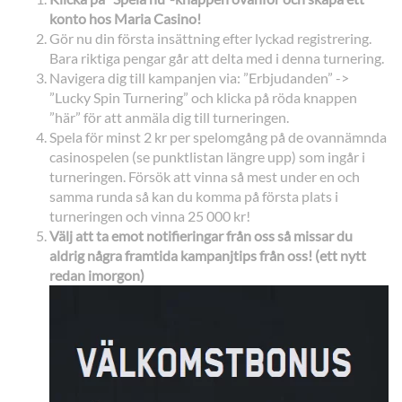
konto hos Maria Casino!
Gör nu din första insättning efter lyckad registrering.
Bara riktiga pengar går att delta med i denna turnering.
Navigera dig till kampanjen via: ”Erbjudanden” ->
”Lucky Spin Turnering” och klicka på röda knappen
”här” för att anmäla dig till turneringen.
Spela för minst 2 kr per spelomgång på de ovannämnda
casinospelen (se punktlistan längre upp) som ingår i
turneringen. Försök att vinna så mest under en och
samma runda så kan du komma på första plats i
turneringen och vinna 25 000 kr!
Välj att ta emot notifieringar från oss så missar du
aldrig några framtida kampanjtips från oss! (ett nytt
redan imorgon)