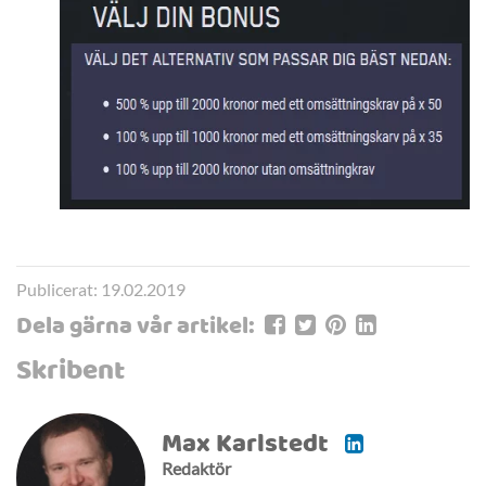
Publicerat: 19.02.2019
Dela gärna vår artikel:
Skribent
Max Karlstedt
Redaktör