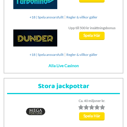
|
+18 | Spela ansvarsfullt
Regler & villkor gäller
Upp till 500 kr insättningsbonus
Spela Här
|
+18 | Spela ansvarsfullt
Regler & villkor gäller
Alla Live Casinon
Stora jackpottar
Ca. 40 miljoner kr.
Spela Här