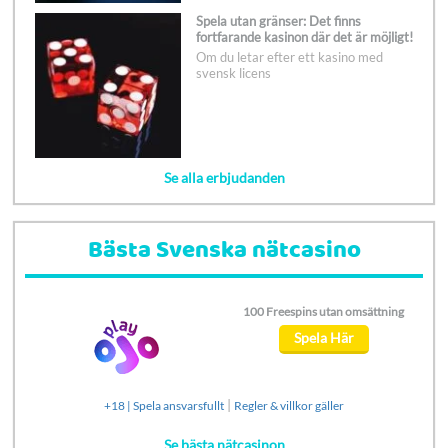
Spela utan gränser: Det finns
fortfarande kasinon där det är möjligt!
Om du letar efter ett kasino med
svensk licens
Se alla erbjudanden
Bästa Svenska nätcasino
100 Freespins utan omsättning
Spela Här
|
+18 | Spela ansvarsfullt
Regler & villkor gäller
Se bästa nätcasinon