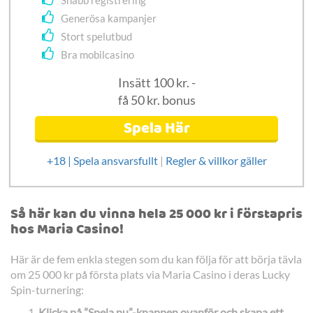
Generösa kampanjer
Stort spelutbud
Bra mobilcasino
Insätt 100 kr. -
få 50 kr. bonus
Spela Här
+18 | Spela ansvarsfullt
|
Regler & villkor gäller
Så här kan du vinna hela 25 000 kr i förstapris
hos Maria Casino!
Här är de fem enkla stegen som du kan följa för att börja tävla
om 25 000 kr på första plats via Maria Casino i deras Lucky
Spin-turnering:
Klicka på ”Spela nu”-knappen ovanför och skapa ett