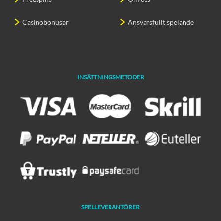
Casinobonusar
Ansvarsfullt spelande
INSÄTTNINGSMETODER
SPELLEVERANTÖRER