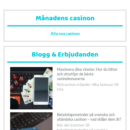
Månadens casinon
Alla nya casinon
Blogg & Erbjudanden
Maximera dina vinster: Hur du hittar
och utnyttjar de bästa
casinobonusarna
Nätcasinon erbjuder olika bonusar till
sina
Betalningsmetoder på svenska och
utländska casinon – vad skiljer dem åt?
När det kommer till
betalningsmetoder på svenska