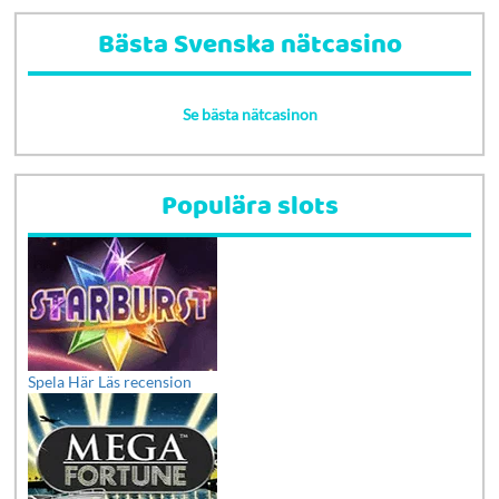
Bästa Svenska nätcasino
Se bästa nätcasinon
Populära slots
Spela Här
Läs recension