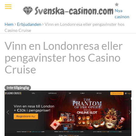
Toggle
Nya
navigation
casinon
Hem
Erbjudanden
Vinn en Londonresa eller pengavinster hos
Casino Cruise
Vinn en Londonresa eller
pengavinster hos Casino
Cruise
Inte tillgänglig