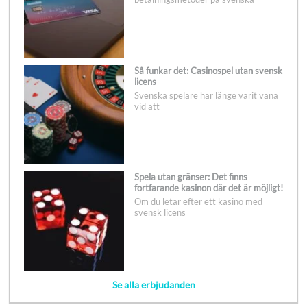
Så funkar det: Casinospel utan svensk
licens
Svenska spelare har länge varit vana
vid att
Spela utan gränser: Det finns
fortfarande kasinon där det är möjligt!
Om du letar efter ett kasino med
svensk licens
Se alla erbjudanden