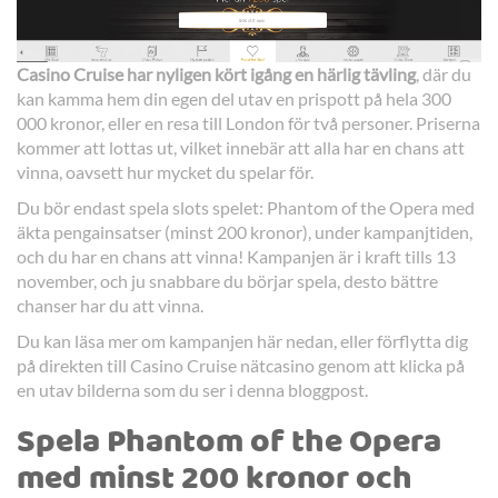
Casino Cruise har nyligen kört igång en härlig tävling
, där du
kan kamma hem din egen del utav en prispott på hela 300
000 kronor, eller en resa till London för två personer. Priserna
kommer att lottas ut, vilket innebär att alla har en chans att
vinna, oavsett hur mycket du spelar för.
Du bör endast spela slots spelet: Phantom of the Opera med
äkta pengainsatser (minst 200 kronor), under kampanjtiden,
och du har en chans att vinna! Kampanjen är i kraft tills 13
november, och ju snabbare du börjar spela, desto bättre
chanser har du att vinna.
Du kan läsa mer om kampanjen här nedan, eller förflytta dig
på direkten till Casino Cruise nätcasino genom att klicka på
en utav bilderna som du ser i denna bloggpost.
Spela Phantom of the Opera
med minst 200 kronor och