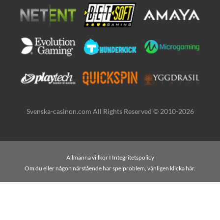
Svenska-casinon.com All Rights Reserved © 2010-2026
Allmänna villkor
I
Integritetspolicy
Om du eller någon närstående har spelproblem, vänligen klicka
här
.