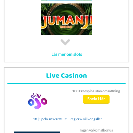
Läs mer om slots
Live Casinon
100 Freespins utan omsättning
Spela Här
|
+18 | Spela ansvarsfullt
Regler & villkor gäller
Ingen välkomstbonus