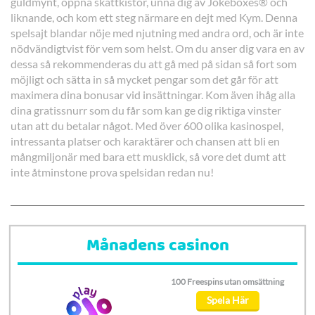
guldmynt, öppna skattkistor, unna dig av Jokeboxes® och
liknande, och kom ett steg närmare en dejt med Kym. Denna
spelsajt blandar nöje med njutning med andra ord, och är inte
nödvändigtvist för vem som helst. Om du anser dig vara en av
dessa så rekommenderas du att gå med på sidan så fort som
möjligt och sätta in så mycket pengar som det går för att
maximera dina bonusar vid insättningar. Kom även ihåg alla
dina gratissnurr som du får som kan ge dig riktiga vinster
utan att du betalar något. Med över 600 olika kasinospel,
intressanta platser och karaktärer och chansen att bli en
mångmiljonär med bara ett musklick, så vore det dumt att
inte åtminstone prova spelsidan redan nu!
Månadens casinon
100 Freespins utan omsättning
Spela Här