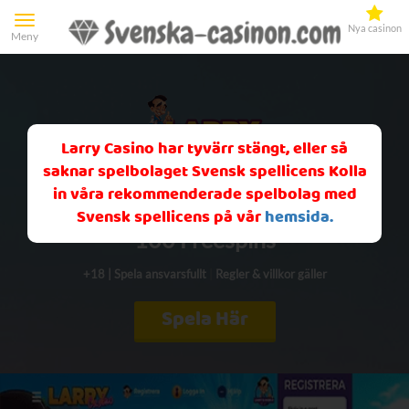
Toggle
Nya casinon
navigation
Larry Casino har tyvärr stängt, eller så
saknar spelbolaget Svensk spellicens Kolla
in våra rekommenderade spelbolag med
3.000 kr. Bonus
Svensk spellicens på vår
hemsida.
100 Freespins
|
+18 | Spela ansvarsfullt
Regler & villkor gäller
Spela Här