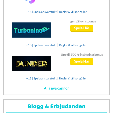
|
+18 | Spela ansvarsfullt
Regler & villkor gäller
Ingen välkomstbonus
Spela Här
|
+18 | Spela ansvarsfullt
Regler & villkor gäller
Upp till 500 kr insättningsbonus
Spela Här
|
+18 | Spela ansvarsfullt
Regler & villkor gäller
Alla nya casinon
Blogg & Erbjudanden