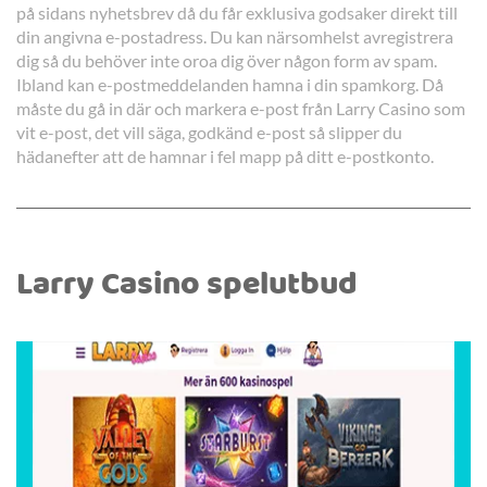
på sidans nyhetsbrev då du får exklusiva godsaker direkt till
din angivna e-postadress. Du kan närsomhelst avregistrera
dig så du behöver inte oroa dig över någon form av spam.
Ibland kan e-postmeddelanden hamna i din spamkorg. Då
måste du gå in där och markera e-post från Larry Casino som
vit e-post, det vill säga, godkänd e-post så slipper du
hädanefter att de hamnar i fel mapp på ditt e-postkonto.
Larry Casino spelutbud