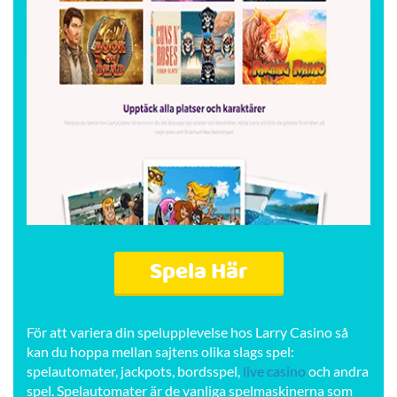
Spela Här
För att variera din spelupplevelse hos Larry Casino så
kan du hoppa mellan sajtens olika slags spel:
spelautomater, jackpots, bordsspel,
live casino
och andra
spel. Spelautomater är de vanliga spelmaskinerna som