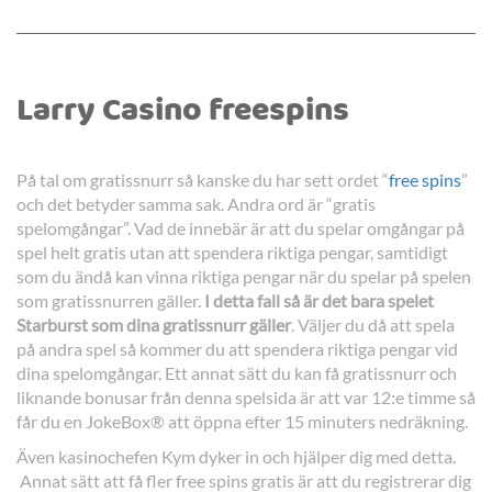
Larry Casino freespins
På tal om gratissnurr så kanske du har sett ordet “
free spins
”
och det betyder samma sak. Andra ord är “gratis
spelomgångar”. Vad de innebär är att du spelar omgångar på
spel helt gratis utan att spendera riktiga pengar, samtidigt
som du ändå kan vinna riktiga pengar när du spelar på spelen
som gratissnurren gäller.
I detta fall så är det bara spelet
Starburst som dina gratissnurr gäller
. Väljer du då att spela
på andra spel så kommer du att spendera riktiga pengar vid
dina spelomgångar. Ett annat sätt du kan få gratissnurr och
liknande bonusar från denna spelsida är att var 12:e timme så
får du en JokeBox® att öppna efter 15 minuters nedräkning.
Även kasinochefen Kym dyker in och hjälper dig med detta.
Annat sätt att få fler free spins gratis är att du registrerar dig