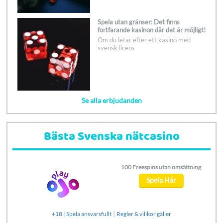
Spela utan gränser: Det finns
fortfarande kasinon där det är möjligt!
Om du letar efter ett kasino med
svensk licens
Se alla erbjudanden
Bästa Svenska nätcasino
100 Freespins utan omsättning
Spela Här
|
+18 | Spela ansvarsfullt
Regler & villkor gäller