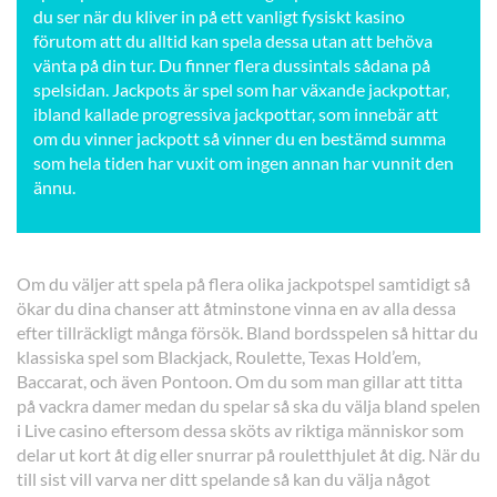
du ser när du kliver in på ett vanligt fysiskt kasino
förutom att du alltid kan spela dessa utan att behöva
vänta på din tur. Du finner flera dussintals sådana på
spelsidan. Jackpots är spel som har växande jackpottar,
ibland kallade progressiva jackpottar, som innebär att
om du vinner jackpott så vinner du en bestämd summa
som hela tiden har vuxit om ingen annan har vunnit den
ännu.
Om du väljer att spela på flera olika jackpotspel samtidigt så
ökar du dina chanser att åtminstone vinna en av alla dessa
efter tillräckligt många försök. Bland bordsspelen så hittar du
klassiska spel som Blackjack, Roulette, Texas Hold’em,
Baccarat, och även Pontoon. Om du som man gillar att titta
på vackra damer medan du spelar så ska du välja bland spelen
i Live casino eftersom dessa sköts av riktiga människor som
delar ut kort åt dig eller snurrar på rouletthjulet åt dig. När du
till sist vill varva ner ditt spelande så kan du välja något