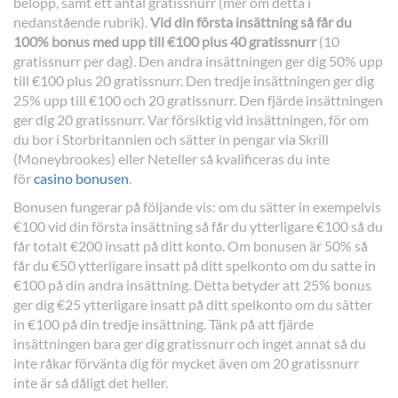
belopp, samt ett antal gratissnurr (mer om detta i
nedanstående rubrik).
Vid din första insättning så får du
100% bonus med upp till €100 plus 40 gratissnurr
(10
gratissnurr per dag). Den andra insättningen ger dig 50% upp
till €100 plus 20 gratissnurr. Den tredje insättningen ger dig
25% upp till €100 och 20 gratissnurr. Den fjärde insättningen
ger dig 20 gratissnurr. Var försiktig vid insättningen, för om
du bor i Storbritannien och sätter in pengar via Skrill
(Moneybrookes) eller Neteller så kvalificeras du inte
för
casino bonusen
.
Bonusen fungerar på följande vis: om du sätter in exempelvis
€100 vid din första insättning så får du ytterligare €100 så du
får totalt €200 insatt på ditt konto. Om bonusen är 50% så
får du €50 ytterligare insatt på ditt spelkonto om du satte in
€100 på din andra insättning. Detta betyder att 25% bonus
ger dig €25 ytterligare insatt på ditt spelkonto om du sätter
in €100 på din tredje insättning. Tänk på att fjärde
insättningen bara ger dig gratissnurr och inget annat så du
inte råkar förvänta dig för mycket även om 20 gratissnurr
inte är så dåligt det heller.