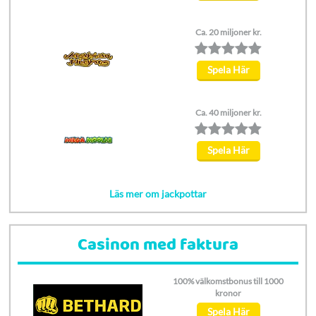
Ca. 20 miljoner kr.
Spela Här
Ca. 40 miljoner kr.
Spela Här
Läs mer om jackpottar
Casinon med faktura
100% välkomstbonus till 1000
kronor
Spela Här