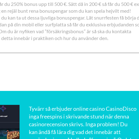
år du 250% bonus upp till 500 €. Sätt då in 200 € så får du 500 € e
g en rejäl bunt rena bonuspengar som du kan spela hejvilt med!
 kan ta ut dessa ljuvliga bonuspengar. Låt snurrfesten få börja 
an på din mobil eller surfplatta så får du exklusiva erbjudanden 
. Om du är nyfiken vad ”försäkringsbonus” är så ska du kontakta
 detta innebär i praktiken och hur du använder den.
Tyvärr så erbjuder online casino CasinoDisco
inga freespins i skrivande stund när denna
casinorecension skrivs. Inga problem! Du
kan ändå få lära dig vad det innebär att