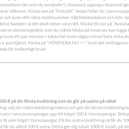
-postadress (en som du använder!), lösenord, upprepa lösenord ige
erar villkoren. Klicka sen på ”Fortsätt”. Sedan fyller du i personupp
r och även ditt rätta mobilnummer. Välj födelsedatum och kön. S
tive Sweden så det skall redan vara rätt. Klicka till sist på ”Avsluta
 med en aktiveringslänk som du måste klicka på innan du kan logga 
 inom ett par minuter, i bästa fall inom någon minut bara. Kika an
n e-posttjänst. Klicka på ”VERIFIERA NU >>” inuti det mottagna e
do för helfestligt bruk!
00 € på din första insättning som du gör på casino på nätet
ning, välj din valda betalningsmetod och gör din första insättning b
nsats i rena bonuspengar upp till högst 500 € i bonuspengar. Belo
n få som högst i bonuspengar. På din andra insättning så får du 1
 får du alltså 500 € extra. Detta ger dig totalt 1000 € insatt, på di