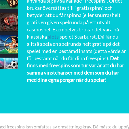
använda sig av så kallade ”freespins”. Ordet
brukar översättas till ”gratisspinn” och
betyder att du får spinna (eller snurra) helt
gratis en given spelrunda på ett utvalt
casinospel. Exempelvis brukar det vara på
klassiska
slots
spelet Starburst. Då får du
alltså spela en spelrunda helt gratis på det
spelet med en bestämd insats (detta värde är
förbestämt när du får dina freespins).
Det
finns med freespins som tur var är att du har
samma vinstchanser med dem som du har
med dina egna pengar när du spelar!
 med freespins kan omfattas av omsättningskrav. Då måste du uppfy