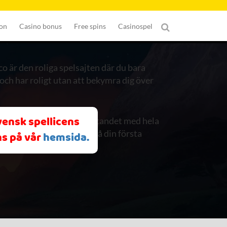
non
Casino bonus
Free spins
Casinospel
o är den roliga spelsajten där du bara
och har roligt utan att bekymra dig över
vensk spellicens
o snurrar igång snurrfestandet med hela
0% bonus upp till 500 € på din första
s på vår
hemsida.
!