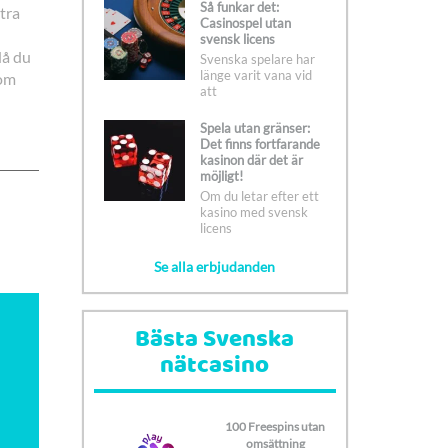
Så funkar det:
xtra
Casinospel utan
svensk licens
då du
Svenska spelare har
länge varit vana vid
som
att
Spela utan gränser:
Det finns fortfarande
kasinon där det är
möjligt!
Om du letar efter ett
kasino med svensk
licens
Se alla erbjudanden
Bästa Svenska
nätcasino
100 Freespins utan
omsättning