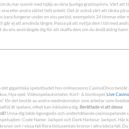
om du har vunnit med hjälp av dina ljuvliga gratisspinns. Värt att 
t ena eller andra sättet helt enkelt. Det är också värt att tänka på 
ns bara fungerar under en viss period, exempelvis 24 timmar eller 
ch går ej att använda längre. Passa på att nyttja dem i tid med andr
att du ens ansträngde dig för att skaffa dem om du ändå aldrig hann
om det gigantiska spelutbudet hos onlinecasino CasinoDisco består 
okus, Nya spel, Videospelautomater, Kort- & bordsspel,
Live Casin
no” för det består av andra medmänniskor som arbetar som livedea
ealtid åt spelare, vilket kan inkludera dig.
Berättade vi att dessa
 på?
Unna dig både ögongodis och underhållande casinospelande s
 på spelsajten: Code Name: Jackpot och Dark Harbour Jackpot. Här 
onor och i vissa fall flera tiotusentals kronor i allra bästa fall. Du