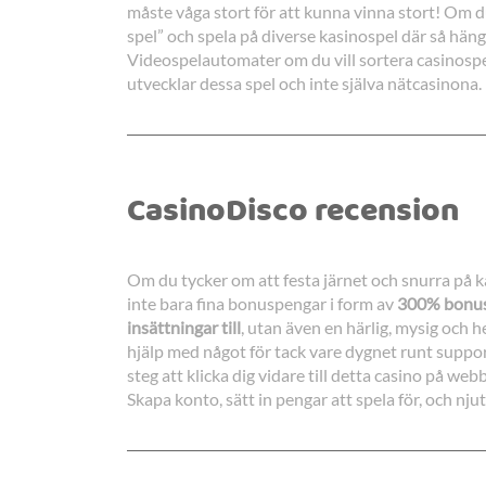
måste våga stort för att kunna vinna stort! Om du
spel” och spela på diverse kasinospel där så hän
Videospelautomater om du vill sortera casinospel
utvecklar dessa spel och inte själva nätcasinona
CasinoDisco recension
Om du tycker om att festa järnet och snurra på k
inte bara fina bonuspengar i form av
300% bonus 
insättningar till
, utan även en härlig, mysig och
hjälp med något för tack vare dygnet runt support 
steg att klicka dig vidare till detta casino på w
Skapa konto, sätt in pengar att spela för, och nju