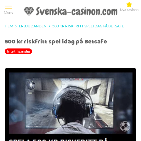
Toggle
Nya casinon
navigation
HEM
ERBJUDANDEN
500 KR RISKFRITT SPEL IDAG PÅ BETSAFE
500 kr riskfritt spel idag på Betsafe
Inte tillgänglig