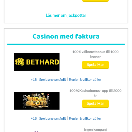
Läs mer om jackpottar
Casinon med faktura
100% välkomstbonus till 1000
kronor
Spela Här
|
+18 | Spela ansvarsfullt
Regler & villkor gäller
100 % Kasinobonus - upp till 2000
kr
Spela Här
|
+18 | Spela ansvarsfullt
Regler & villkor gäller
Ingen kampanj