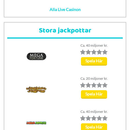
Alla Live Casinon
Stora jackpottar
Ca. 40 miljoner kr.
Spela Här
Ca. 20 miljoner kr.
Spela Här
Ca. 40 miljoner kr.
Spela Här