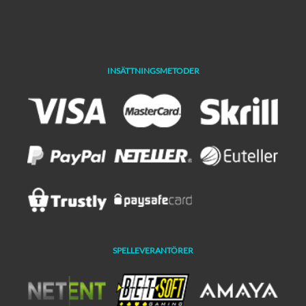
INSÄTTNINGSMETODER
SPELLEVERANTÖRER