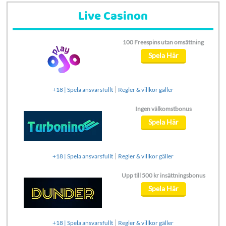
Live Casinon
100 Freespins utan omsättning
Spela Här
|
+18 | Spela ansvarsfullt
Regler & villkor gäller
Ingen välkomstbonus
Spela Här
|
+18 | Spela ansvarsfullt
Regler & villkor gäller
Upp till 500 kr insättningsbonus
Spela Här
|
+18 | Spela ansvarsfullt
Regler & villkor gäller