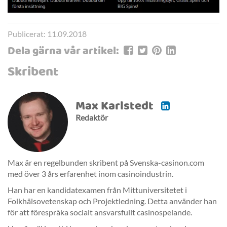
Publicerat: 11.09.2018
Dela gärna vår artikel:
Skribent
Max Karlstedt
Redaktör
Max är en regelbunden skribent på Svenska-casinon.com
med över 3 års erfarenhet inom casinoindustrin.
Han har en kandidatexamen från Mittuniversitetet i
Folkhälsovetenskap och Projektledning. Detta använder han
för att förespråka socialt ansvarsfullt casinospelande.