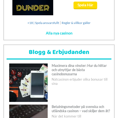
Spela Här
|
+18 | Spela ansvarsfullt
Regler & villkor gäller
Alla nya casinon
Blogg & Erbjudanden
Maximera dina vinster: Hur du hittar
och utnyttjar de bästa
casinobonusarna
Nätcasinon erbjuder olika bonusar till
sina
Betalningsmetoder på svenska och
utländska casinon – vad skiljer dem åt?
När det kommer till