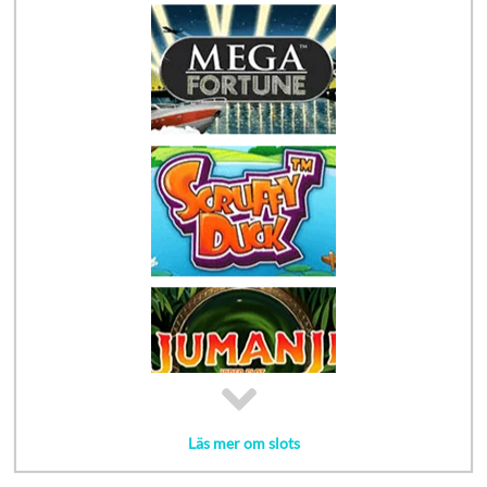
Läs mer om slots