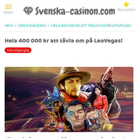
Toggle
Nya casinon
navigation
HEM
ERBJUDANDEN
HELA 400 000 KR ATT TÄVLA OM PÅ LEOVEGAS!
Hela 400 000 kr att tävla om på LeoVegas!
Inte tillgänglig