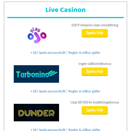
Live Casinon
100 Freespins utan omsättning
Spela Här
|
+18 | Spela ansvarsfullt
Regler & villkor gäller
Ingen välkomstbonus
Spela Här
|
+18 | Spela ansvarsfullt
Regler & villkor gäller
Upp till 500 kr insättningsbonus
Spela Här
|
+18 | Spela ansvarsfullt
Regler & villkor gäller