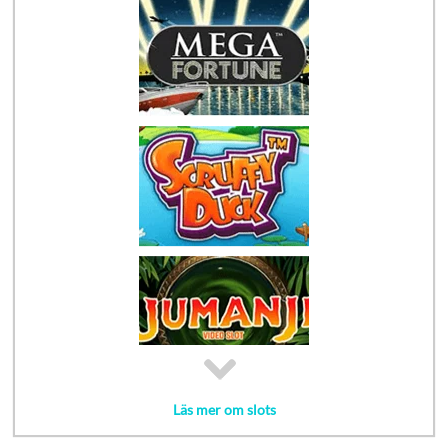
Läs mer om slots