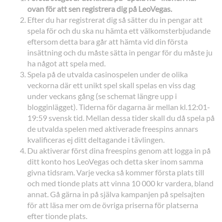
ovan för att sen registrera dig på LeoVegas.
Efter du har registrerat dig så sätter du in pengar att
spela för och du ska nu hämta ett välkomsterbjudande
eftersom detta bara går att hämta vid din första
insättning och du måste sätta in pengar för du måste ju
ha något att spela med.
Spela på de utvalda casinospelen under de olika
veckorna där ett unikt spel skall spelas en viss dag
under veckans gång (se schemat längre upp i
blogginlägget). Tiderna för dagarna är mellan kl.12:01-
19:59 svensk tid. Mellan dessa tider skall du då spela på
de utvalda spelen med aktiverade freespins annars
kvalificeras ej ditt deltagande i tävlingen.
Du aktiverar först dina freespins genom att logga in på
ditt konto hos LeoVegas och detta sker inom samma
givna tidsram. Varje vecka så kommer första plats till
och med tionde plats att vinna 10 000 kr vardera, bland
annat. Gå gärna in på själva kampanjen på spelsajten
för att läsa mer om de övriga priserna för platserna
efter tionde plats.