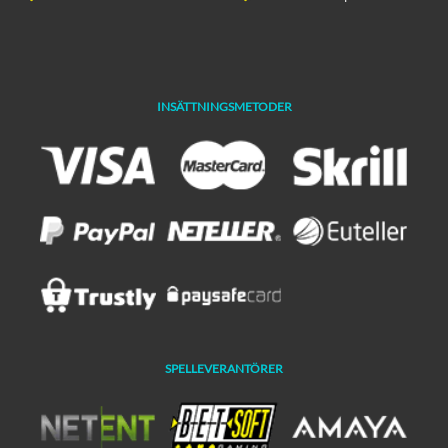
INSÄTTNINGSMETODER
SPELLEVERANTÖRER