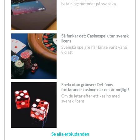
betalningsmetoder på svenska
Så funkar det: Casinospel utan svensk
licens
Svenska spelare har länge varit vana
vid att
Spela utan gränser: Det finns
fortfarande kasinon där det är möjligt!
Om du letar efter ett kasino med
svensk licens
Se alla erbjudanden