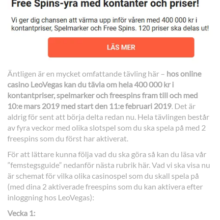
Äntligen är en mycket omfattande tävling här –
hos online
casino LeoVegas kan du tävla om hela 400 000 kr i
kontantpriser, spelmarker och freespins fram till och med
10:e mars 2019 med start den 11:e februari 2019
. Det är
aldrig för sent att börja delta redan nu. Hela tävlingen består
av fyra veckor med olika slotspel som du ska spela på med 2
freespins som du först har aktiverat.
För att lättare kunna följa vad du ska göra så kan du läsa vår
”femstegsguide” nedanför nästa rubrik här. Vad vi ska visa nu
är schemat för vilka olika casinospel som du skall spela på
(med dina 2 aktiverade freespins som du kan aktivera efter
inloggning hos LeoVegas):
Vecka 1: